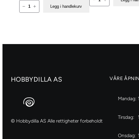
Broderiramme
15
−
+
Legg i handlekurv
1
cm
Stk.,
antall
Dia.
10
cm
antall
HOBBYDILLA AS
VÅRE ÅPNI
Mandag:
Tirsdag:
© Hobbydilla AS Alle rettigheter forbeholdt
Onsdag: