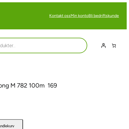
Kontakt oss
Min konto
Bli bedriftskunde
ong M 782 100m  169
andlekurv