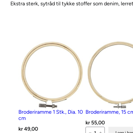
Ekstra sterk, sytråd til tykke stoffer som denim, lerr
Broderiramme 1 Stk., Dia. 10
Broderiramme, 15 c
cm
kr
55,00
kr
49,00
Broderiramme,
−
+
Legg i ha