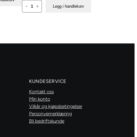
Gütermann
−
+
Legg i handlekurv
Elastikk
tråd
-7844
antall
KUNDESERVICE
Kontakt oss
Min konto
Vilkår og kjøpsbetingelser
Personvernerklæring
Bli bedriftskunde