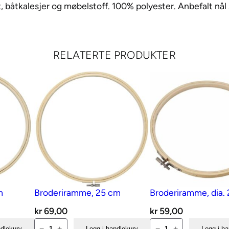
o
et, båtkalesjer og møbelstoff. 100% polyester. Anbefalt nål 
n
g
M
RELATERTE PRODUKTER
7
8
2
1
0
0
m
1
6
m
Broderiramme, 25 cm
Broderiramme, dia.
9
kr
69,00
kr
59,00
a
Broderiramme,
Broderiramme,
−
+
−
+
ndlekurv
Legg i handlekurv
Legg i h