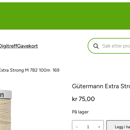
Products
search
Digitreff
Gavekort
xtra Strong M 782 100m  169
Gütermann Extra Str
kr
75,00
På lager
G
−
+
Legg i h