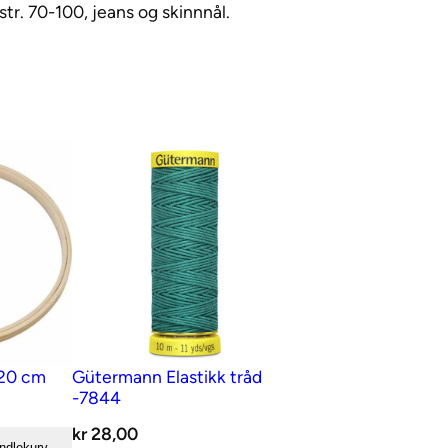
str. 70-100, jeans og skinnnål.
 20 cm
Gütermann Elastikk tråd
-7844
kr
28,00
andlekurv