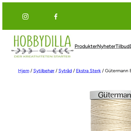
Hopp
til
innhold
Produkter
Nyheter
Tilbud
Hjem
/
Sytilbehør
/
Sytråd
/
Ekstra Sterk
/ Gütermann E