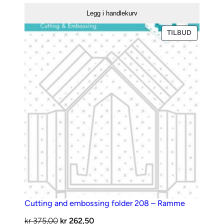
StampCut
Legg i handlekurv
Die
–
PRODUKT
TILBUD
PÅ
Poinsettia
SALG
antall
Cutting and embossing folder 208 – Ramme
Opprinnelig
Nåværende
kr
375,00
kr
262,50