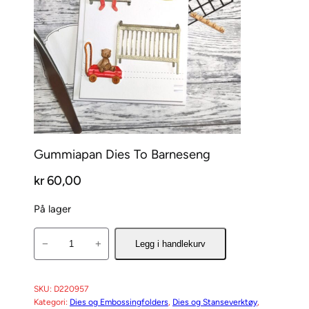
Gummiapan Dies To Barneseng
kr
60,00
På lager
G
−
+
Legg i handlekurv
u
m
m
SKU:
D220957
Kategori:
Dies og Embossingfolders
, 
Dies og Stanseverktøy
, 
i