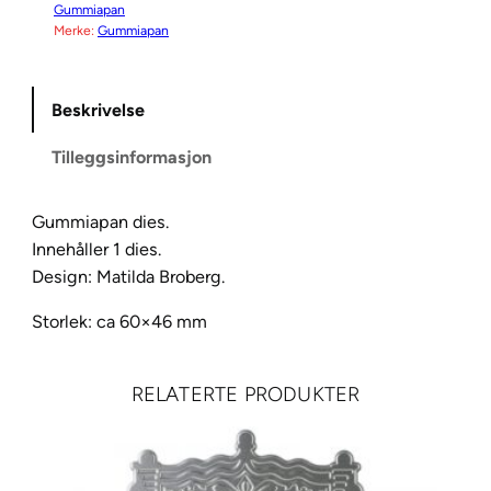
Gummiapan
a
Merke:
Gummiapan
p
a
n
Beskrivelse
D
Tilleggsinformasjon
i
e
s
Gummiapan dies.
T
Innehåller 1 dies.
o
Design: Matilda Broberg.
B
Storlek: ca 60×46 mm
a
r
n
RELATERTE PRODUKTER
e
s
e
n