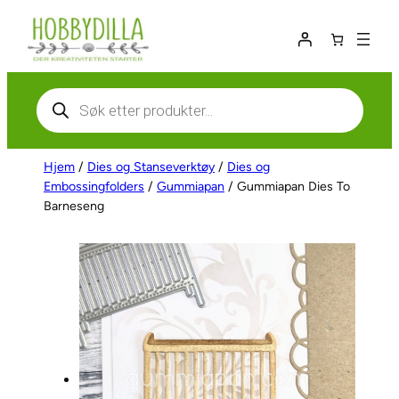
Hopp
til
innhold
Products
search
Hjem
/
Dies og Stanseverktøy
/
Dies og
Embossingfolders
/
Gummiapan
/ Gummiapan Dies To
Barneseng