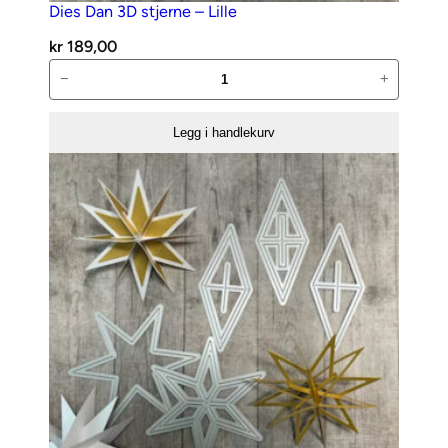
Dies Dan 3D stjerne – Lille
kr
189,00
Dies
−
+
Dan
3D
Legg i handlekurv
stjerne
–
Lille
antall