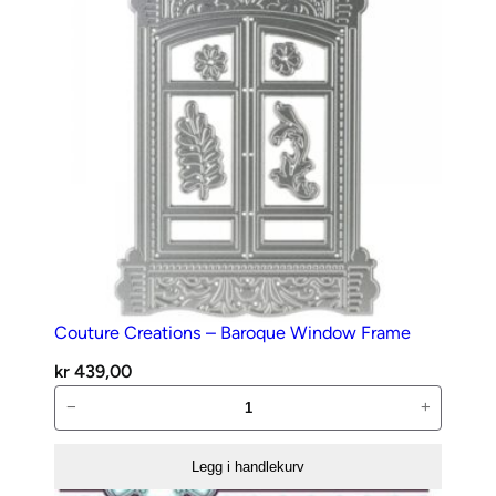
g
a
n
t
a
l
l
Couture Creations – Baroque Window Frame
kr
439,00
Couture
−
+
Creations
–
Legg i handlekurv
Baroque