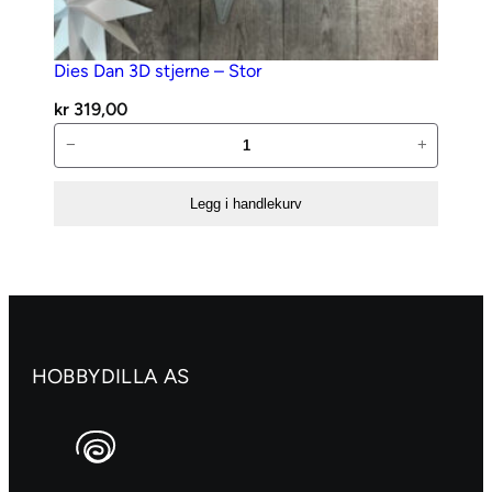
Dies Dan 3D stjerne – Stor
kr
319,00
Dies
−
+
Dan
3D
Legg i handlekurv
stjerne
–
Stor
antall
HOBBYDILLA AS