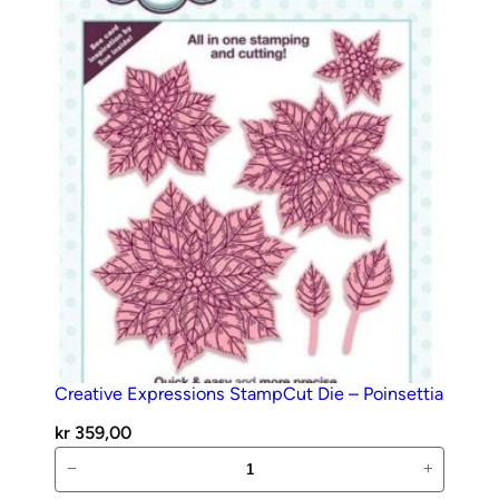
Window
Frame
antall
Creative Expressions StampCut Die – Poinsettia
kr
359,00
Creative
−
+
Expressions