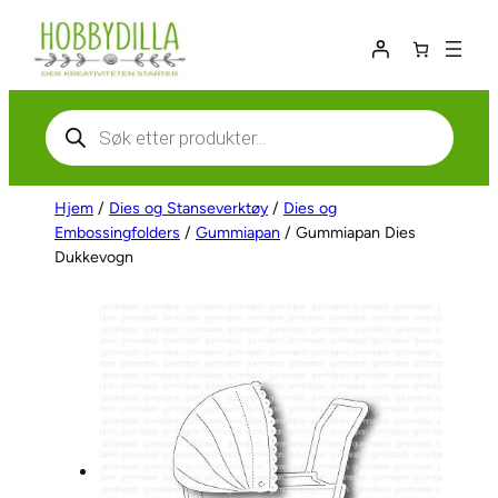
Hopp
til
innhold
Products
search
Hjem
/
Dies og Stanseverktøy
/
Dies og
Embossingfolders
/
Gummiapan
/ Gummiapan Dies
Dukkevogn