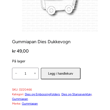
Gummiapan Dies Dukkevogn
kr
49,00
På lager
G
−
+
Legg i handlekurv
u
m
m
SKU:
D220466
Kategori:
Dies og Embossingfolders
, 
Dies og Stanseverktøy
, 
i
Gummiapan
a
Merke:
Gummiapan
p