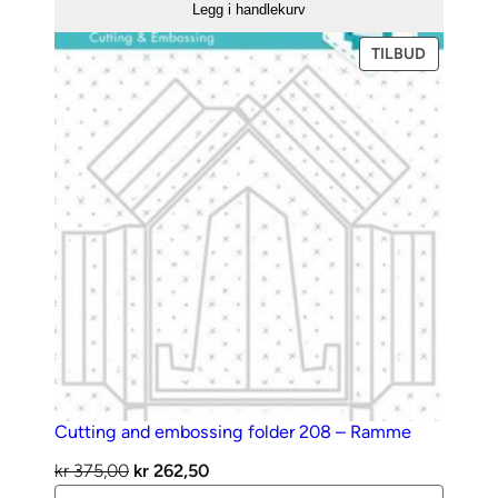
Legg i handlekurv
Die
–
PRODUKT
TILBUD
PÅ
Poinsettia
SALG
antall
Cutting and embossing folder 208 – Ramme
Opprinnelig
Nåværende
kr
375,00
kr
262,50
Cutting
pris
pris