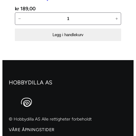
kr
189,00
Dies
−
+
Dan
3D
Legg i handlekurv
stjerne
–
Lille
antall
HOBBYDILLA AS
© Hobbydilla AS Alle rettigheter forbeholdt
VÅRE ÅPNINGSTIDER