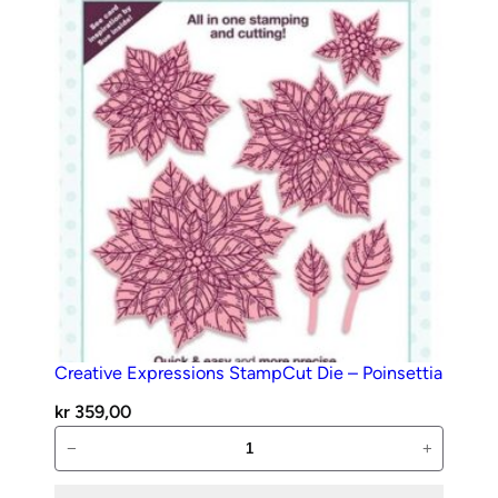
Frame
antall
Creative Expressions StampCut Die – Poinsettia
kr
359,00
Creative
−
+
Expressions
StampCut