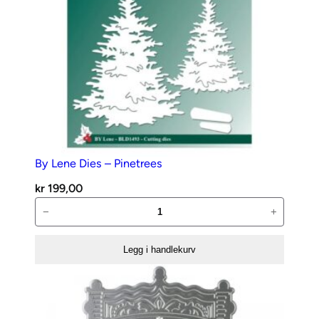
a
l
l
By Lene Dies – Pinetrees
kr
199,00
By
−
+
Lene
Dies
Legg i handlekurv
–
Pinetrees
antall