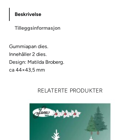
a
n
Beskrivelse
D
Tilleggsinformasjon
i
e
s
Gummiapan dies.
D
Innehåller 2 dies.
u
Design: Matilda Broberg.
k
ca 44×43,5 mm
k
e
RELATERTE PRODUKTER
v
o
g
n
a
n
t