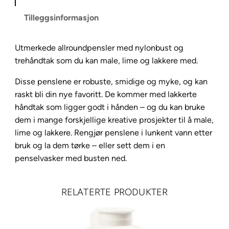
P
Tilleggsinformasjon
e
n
Utmerkede allroundpensler med nylonbust og
s
trehåndtak som du kan male, lime og lakkere med.
e
l
Disse penslene er robuste, smidige og myke, og kan
,
raskt bli din nye favoritt. De kommer med lakkerte
n
håndtak som ligger godt i hånden – og du kan bruke
r
dem i mange forskjellige kreative prosjekter til å male,
.
lime og lakkere. Rengjør penslene i lunkent vann etter
2
bruk og la dem tørke – eller sett dem i en
2
penselvasker med busten ned.
B
:
8
RELATERTE PRODUKTER
m
m