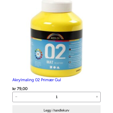
,
r
u
n
d
a
n
t
a
l
l
Akrylmaling 02 Primær Gul
kr
79,00
Akrylmaling
−
+
02
Primær
Legg i handlekurv