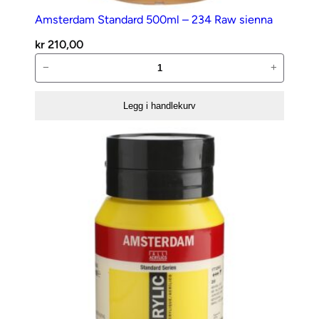
Amsterdam Standard 500ml – 234 Raw sienna
kr
210,00
Amsterdam
−
+
Standard
500ml
Legg i handlekurv
–
234
Raw
sienna
antall