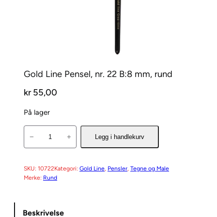
Gold Line Pensel, nr. 22 B:8 mm, rund
kr
55,00
På lager
G
−
+
Legg i handlekurv
o
l
d
SKU:
10722
Kategori:
Gold Line
, 
Pensler
, 
Tegne og Male
Merke:
Rund
L
i
n
Beskrivelse
e