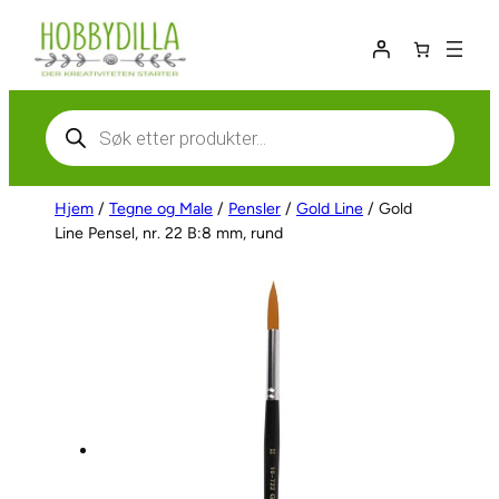
Hopp
til
innhold
Products
search
Hjem
/
Tegne og Male
/
Pensler
/
Gold Line
/ Gold
Line Pensel, nr. 22 B:8 mm, rund