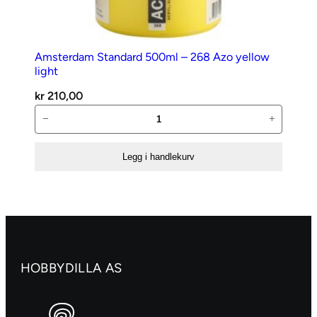
Amsterdam Standard 500ml – 268 Azo yellow
light
kr
210,00
Amsterdam
−
+
Standard
500ml
Legg i handlekurv
–
268
Azo
yellow
light
antall
HOBBYDILLA AS