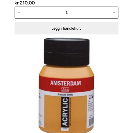
kr
210,00
Amsterdam
−
+
Standard
500ml
Legg i handlekurv
–
104
Zinkwhite
antall