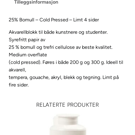
Tilleggsinformasjon
a
t
25% Bomull – Cold Pressed – Limt 4 sider
e
r
Akvarellblokk til både kunstnere og studenter.
c
Syrefritt papir av
o
25 % bomull og trefri cellulose av beste kvalitet.
l
Medium overflate
o
(cold pressed). Føres i både 200 g og 300 g. Ideell til
u
akvarell,
r
tempera, gouache, akryl, blekk og tegning. Limt på
3
fire sider.
0
0
g
RELATERTE PRODUKTER
G
F
1
8