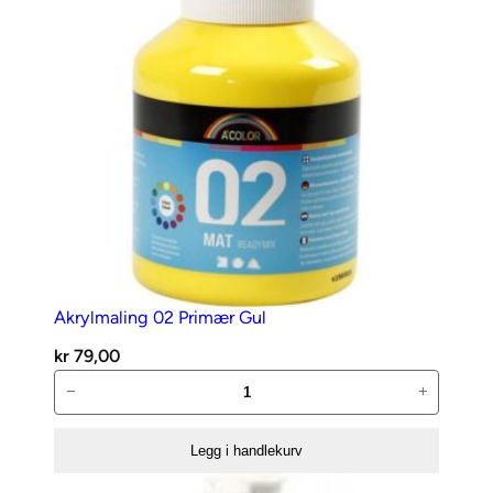
X
2
4
c
m
2
0
a
r
k
a
Akrylmaling 02 Primær Gul
n
t
kr
79,00
Akrylmaling
a
−
+
02
l
Primær
l
Legg i handlekurv
Gul
antall