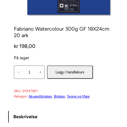
Fabriano Watercolour 300g GF 18X24cm
20 ark
kr
198,00
På lager
F
−
+
Legg i handlekurv
a
b
r
SKU:
01047821
Kategori:
Akvarellblokker
, 
Blokker
, 
Tegne og Male
i
a
n
Beskrivelse
o
W