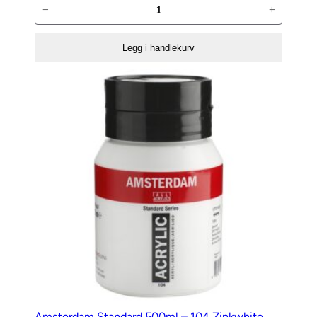
Amsterdam
−
+
Avrivningspalett
–
Legg i handlekurv
35x50cm
antall
Amsterdam Standard 500ml – 104 Zinkwhite