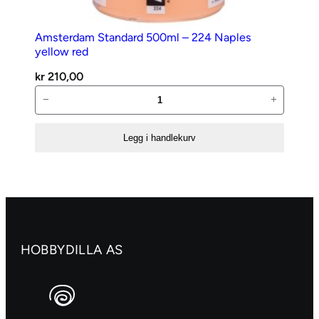
Amsterdam Standard 500ml – 224 Naples
yellow red
kr
210,00
Amsterdam
−
+
Standard
500ml
Legg i handlekurv
–
224
Naples
yellow
red
antall
HOBBYDILLA AS