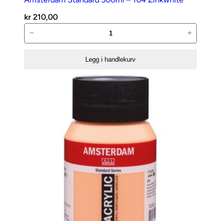
kr
210,00
Amsterdam
−
+
Standard
500ml
Legg i handlekurv
–
104
Zinkwhite
antall