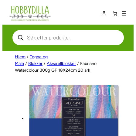
Hopp
til
innhold
Products
search
Hjem
/
Tegne og
Male
/
Blokker
/
Akvarellblokker
/ Fabriano
Watercolour 300g GF 18X24cm 20 ark