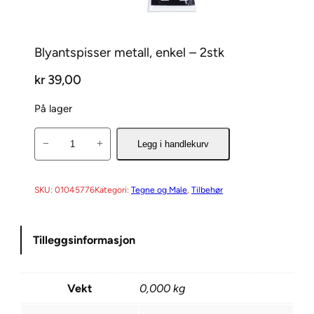
Blyantspisser metall, enkel – 2stk
kr
39,00
På lager
B
−
+
Legg i handlekurv
l
y
a
SKU:
01045776
Kategori:
Tegne og Male
, 
Tilbehør
n
t
Tilleggsinformasjon
s
p
i
Vekt
0,000 kg
s
s