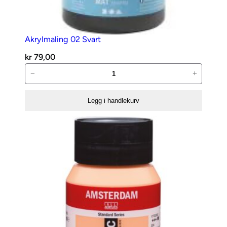
Akrylmaling 02 Svart
kr
79,00
Akrylmaling
−
+
02
Svart
Legg i handlekurv
antall