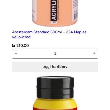
Amsterdam Standard 500ml – 224 Naples
yellow red
kr
210,00
Amsterdam
−
+
Standard
500ml
Legg i handlekurv
–
224
Naples
yellow
red
antall