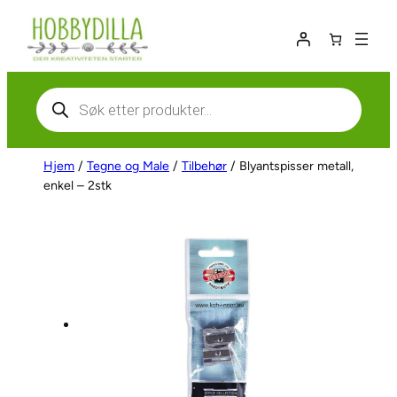
Hopp
til
innhold
Products
search
Hjem
/
Tegne og Male
/
Tilbehør
/ Blyantspisser metall,
enkel – 2stk