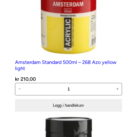
Amsterdam Standard 500ml – 268 Azo yellow
light
kr
210,00
Amsterdam
−
+
Standard
500ml
Legg i handlekurv
–
268
Azo
yellow