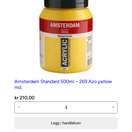
light
antall
Amsterdam Standard 500ml – 269 Azo yellow
md.
kr
210,00
Amsterdam
−
+
Standard
500ml
Legg i handlekurv
–