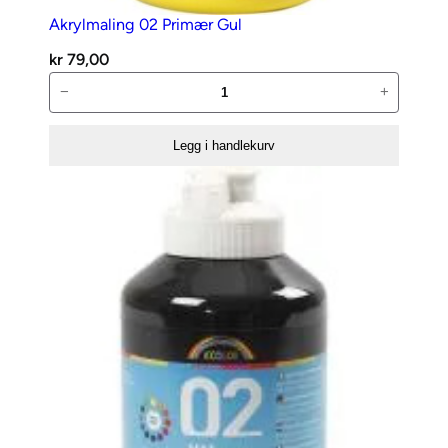
k
Akrylmaling 02 Primær Gul
a
kr
79,00
n
Akrylmaling
−
+
t
02
a
Primær
Legg i handlekurv
l
Gul
l
antall