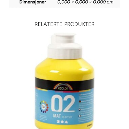
Dimensjoner
0,000 × 0,000 × 0,000 cm
e
r
m
RELATERTE PRODUKTER
e
t
a
l
l
,
e
n
k
e
l
–
2
s
t