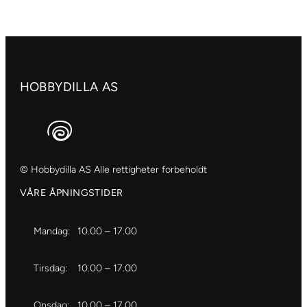
269
Azo
yellow
md.
antall
HOBBYDILLA AS
© Hobbydilla AS Alle rettigheter forbeholdt
VÅRE ÅPNINGSTIDER
Mandag:
10.00 – 17.00
Tirsdag:
10.00 – 17.00
Onsdag:
10.00 – 17.00