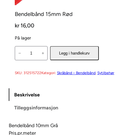
Bendelbånd 15mm Rød
kr
16,00
På lager
B
−
+
Legg i handlekurv
e
n
d
SKU:
312515722
Kategori:
Skråbånd – Bendelbånd
, 
Sytilbehør
e
l
Beskrivelse
b
å
Tilleggsinformasjon
n
d
1
Bendelbånd 10mm Grå
5
Pris.pr.meter