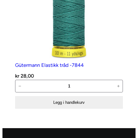
Gütermann Elastikk tråd -7844
kr
28,00
Gütermann
−
+
Elastikk
tråd
Legg i handlekurv
-7844
antall