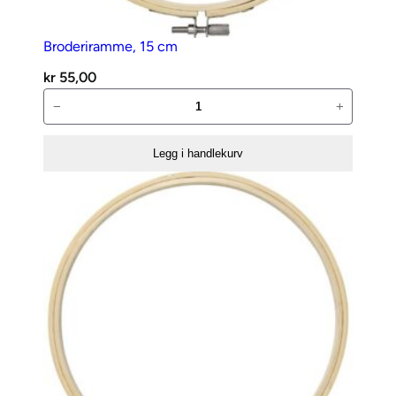
Broderiramme, 15 cm
kr
55,00
Broderiramme,
−
+
15
cm
Legg i handlekurv
antall