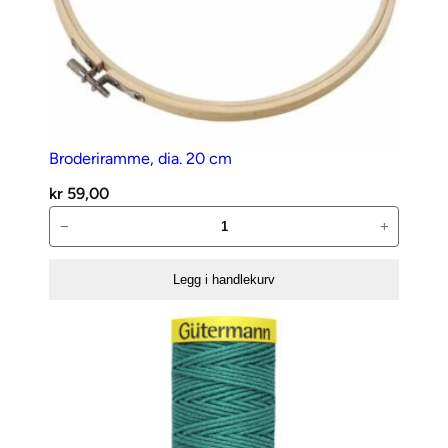
Broderiramme, dia. 20 cm
kr
59,00
Broderiramme,
−
+
dia.
20
Legg i handlekurv
cm
antall