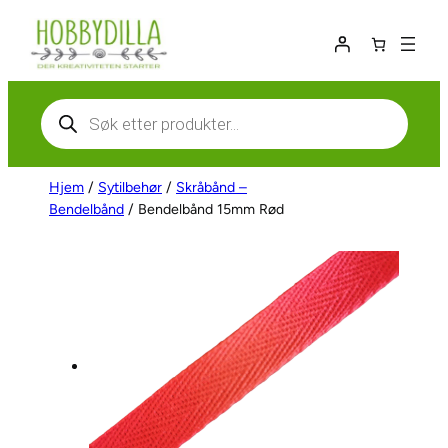
Hopp
til
innhold
Products
search
Hjem
/
Sytilbehør
/
Skråbånd –
Bendelbånd
/ Bendelbånd 15mm Rød