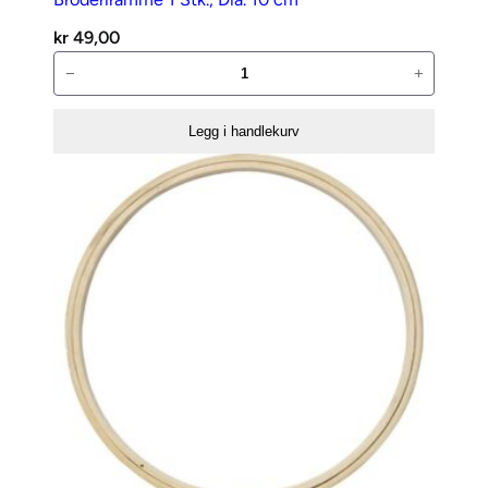
kr
49,00
Broderiramme
−
+
1
Stk.,
Legg i handlekurv
Dia.
10
cm
antall