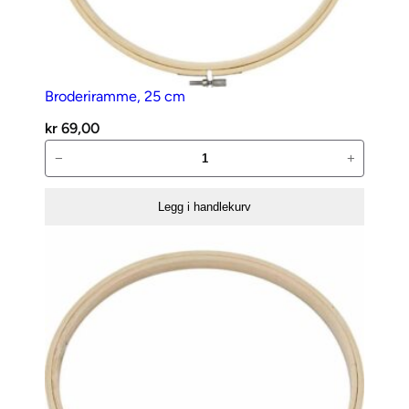
Broderiramme, 25 cm
kr
69,00
Broderiramme,
−
+
25
cm
Legg i handlekurv
antall