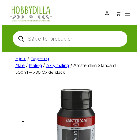
Hopp
til
innhold
Products
search
Hjem
/
Tegne og
Male
/
Maling
/
Akrylmaling
/ Amsterdam Standard
500ml – 735 Oxide black