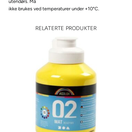
utendørs. Må
x
ikke brukes ved temperaturer under +10°C.
i
d
e
RELATERTE PRODUKTER
b
l
a
c
k
a
n
t
a
l
l