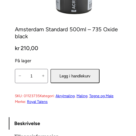
Amsterdam Standard 500ml – 735 Oxide
black
kr
210,00
På lager
A
−
+
Legg i handlekurv
m
s
t
SKU:
01123735
Kategori:
Akrylmaling
, 
Maling
, 
Tegne og Male
Merke:
Royal Talens
e
r
d
Beskrivelse
a
m