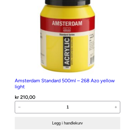
red
antall
Amsterdam Standard 500ml – 268 Azo yellow
light
kr
210,00
Amsterdam
−
+
Standard
500ml
Legg i handlekurv
–
268