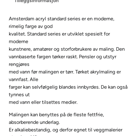
Tilleggsinformasjon
S
t
Amsterdam acryl standard series er en moderne,
a
rimelig farge av god
n
kvalitet. Standard series er utviklet spesielt for
d
moderne
a
kunstnere, amatører og storforbrukere av maling. Den
r
vannbaserte fargen tørker raskt. Pensler og utstyr
d
rengjøres
5
med vann før malingen er tørr. Tørket akrylmaling er
0
vannfast. Alle
0
farger kan selvfølgelig blandes innbyrdes. De kan også
m
tynnes ut
l
med vann eller tilsettes medier.
–
7
Malingen kan benyttes på de fleste fettfrie,
3
absorberende underlag.
5
Er alkaliebestandig, og derfor egnet til veggmalerier
O