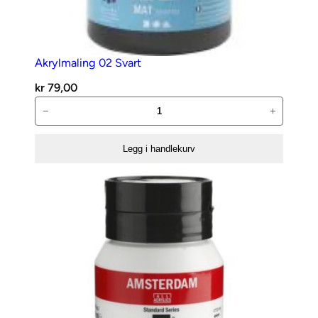
Akrylmaling 02 Svart
kr
79,00
Akrylmaling
−
+
02
Svart
Legg i handlekurv
antall