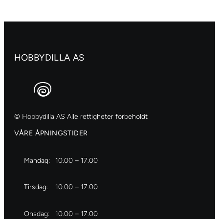
Azo
yellow
light
antall
HOBBYDILLA AS
© Hobbydilla AS Alle rettigheter forbeholdt
VÅRE ÅPNINGSTIDER
Mandag:
10.00 – 17.00
Tirsdag:
10.00 – 17.00
Onsdag:
10.00 – 17.00