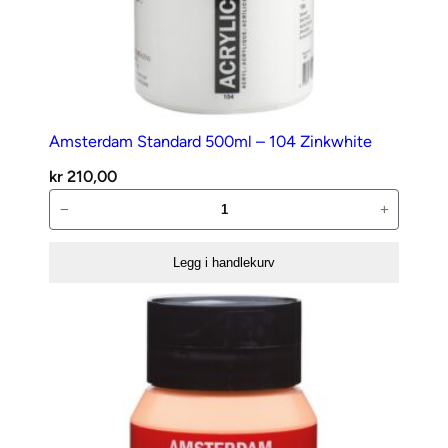
Amsterdam Standard 500ml – 104 Zinkwhite
kr
210,00
Amsterdam
−
+
Standard
500ml
Legg i handlekurv
–
104
Zinkwhite
antall