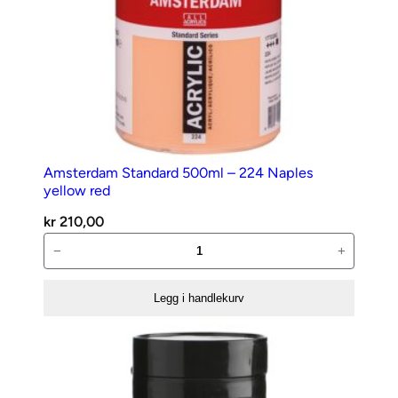
Amsterdam Standard 500ml – 224 Naples
yellow red
kr
210,00
Amsterdam
−
+
Standard
500ml
Legg i handlekurv
–
224
Naples
yellow