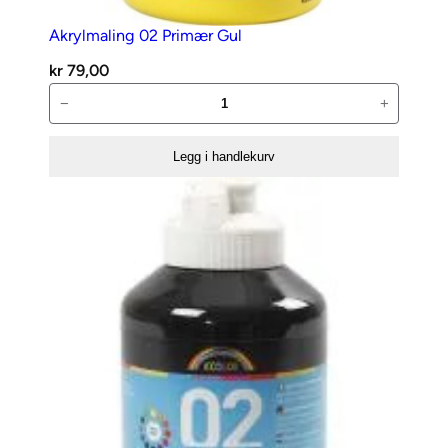
Akrylmaling 02 Primær Gul
kr
79,00
Akrylmaling
−
+
02
Primær
Legg i handlekurv
Gul
antall