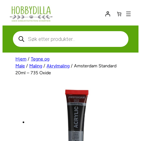
Hopp
til
innhold
Products
search
Hjem
/
Tegne og
Male
/
Maling
/
Akrylmaling
/ Amsterdam Standard
20ml – 735 Oxide