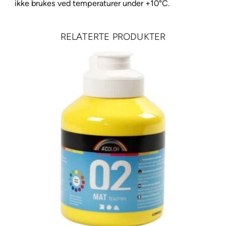
ikke brukes ved temperaturer under +10°C.
d
e
a
RELATERTE PRODUKTER
n
t
a
l
l