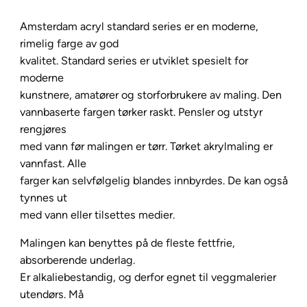
t
Amsterdam acryl standard series er en moderne,
a
rimelig farge av god
n
kvalitet. Standard series er utviklet spesielt for
d
moderne
a
kunstnere, amatører og storforbrukere av maling. Den
r
vannbaserte fargen tørker raskt. Pensler og utstyr
d
rengjøres
2
med vann før malingen er tørr. Tørket akrylmaling er
0
vannfast. Alle
m
farger kan selvfølgelig blandes innbyrdes. De kan også
l
tynnes ut
–
med vann eller tilsettes medier.
7
3
Malingen kan benyttes på de fleste fettfrie,
5
absorberende underlag.
O
Er alkaliebestandig, og derfor egnet til veggmalerier
x
utendørs. Må
i