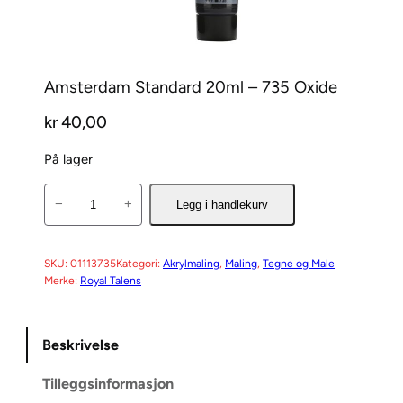
Amsterdam Standard 20ml – 735 Oxide
kr
40,00
På lager
A
−
+
Legg i handlekurv
m
s
t
SKU:
01113735
Kategori:
Akrylmaling
, 
Maling
, 
Tegne og Male
Merke:
Royal Talens
e
r
d
Beskrivelse
a
m
Tilleggsinformasjon
S