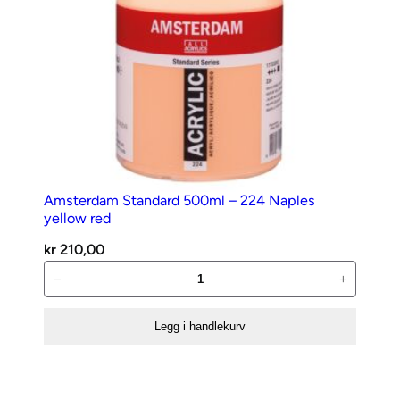
Amsterdam Standard 500ml – 224 Naples
yellow red
kr
210,00
Amsterdam
−
+
Standard
500ml
Legg i handlekurv
–
224
Naples