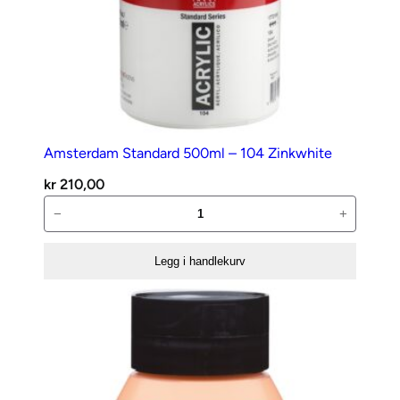
Amsterdam Standard 500ml – 104 Zinkwhite
kr
210,00
Amsterdam
−
+
Standard
500ml
Legg i handlekurv
–
104
Zinkwhite
antall