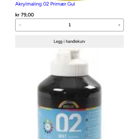
Akrylmaling 02 Primær Gul
kr
79,00
Akrylmaling
−
+
02
Primær
Legg i handlekurv
Gul
antall