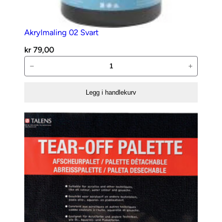
Akrylmaling 02 Svart
kr
79,00
Akrylmaling
−
+
02
Svart
Legg i handlekurv
antall