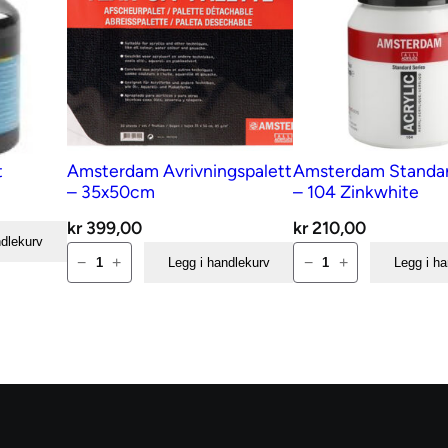
e
a
n
t
a
l
t
Amsterdam Avrivningspalett
Amsterdam Standa
l
– 35x50cm
– 104 Zinkwhite
kr
399,00
kr
210,00
ndlekurv
Amsterdam
Amsterdam
−
+
−
+
Legg i handlekurv
Legg i h
Avrivningspalett
Standard
–
500ml
35x50cm
–
antall
104
Zinkwhite
antall