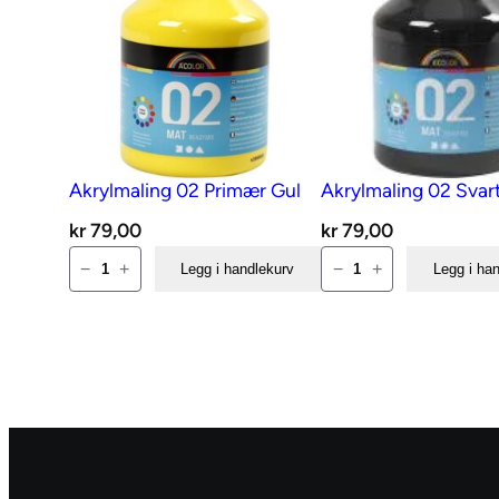
Akrylmaling 02 Primær Gul
Akrylmaling 02 Svar
kr
79,00
kr
79,00
Akrylmaling
Akrylmaling
−
+
−
+
Legg i handlekurv
Legg i ha
02
02
Primær
Svart
Gul
antall
antall