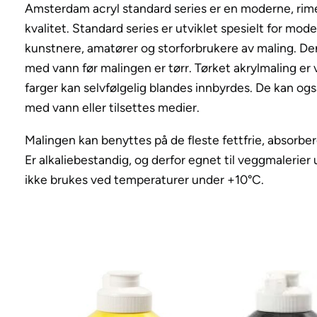
Amsterdam acryl standard series er en moderne, rime
kvalitet. Standard series er utviklet spesielt for mod
kunstnere, amatører og storforbrukere av maling. Den
med vann før malingen er tørr. Tørket akrylmaling er 
farger kan selvfølgelig blandes innbyrdes. De kan og
med vann eller tilsettes medier.
Malingen kan benyttes på de fleste fettfrie, absorbe
Er alkaliebestandig, og derfor egnet til veggmalerier
ikke brukes ved temperaturer under +10°C.