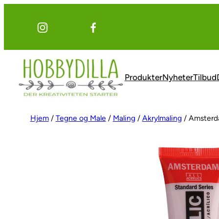
Hopp
til
innhold
Produkter
Nyheter
Tilbud
Hjem
/
Tegne og Male
/
Maling
/
Akrylmaling
/ Amsterd