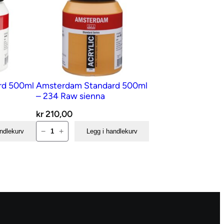
rd 500ml
Amsterdam Standard 500ml
– 234 Raw sienna
kr
210,00
Amsterdam
−
+
andlekurv
Legg i handlekurv
Standard
500ml
–
234
Raw
sienna