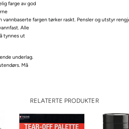
2
lig farge av god
0
erne
m
 vannbaserte fargen tørker raskt. Pensler og utstyr rengj
l
vannfast. Alle
–
så tynnes ut
3
6
rende underlag.
1
 utendørs. Må
L
i
g
h
t
RELATERTE PRODUKTER
R
o
s