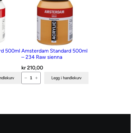
rd 500ml
Amsterdam Standard 500ml
– 234 Raw sienna
kr
210,00
Amsterdam
−
+
andlekurv
Legg i handlekurv
Standard
500ml
–
234
Raw
sienna