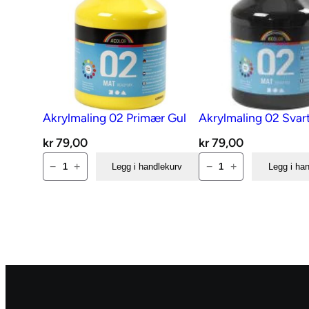
Akrylmaling 02 Primær Gul
Akrylmaling 02 Svar
kr
79,00
kr
79,00
Akrylmaling
Akrylmaling
−
+
−
+
Legg i handlekurv
Legg i ha
02
02
Primær
Svart
Gul
antall
antall