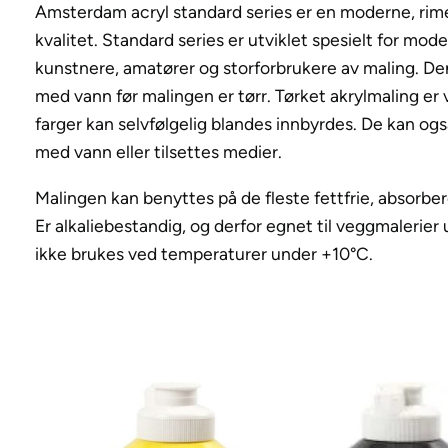
Amsterdam acryl standard series er en moderne, rime
kvalitet. Standard series er utviklet spesielt for mod
kunstnere, amatører og storforbrukere av maling. Den
med vann før malingen er tørr. Tørket akrylmaling er 
farger kan selvfølgelig blandes innbyrdes. De kan og
med vann eller tilsettes medier.
Malingen kan benyttes på de fleste fettfrie, absorbe
Er alkaliebestandig, og derfor egnet til veggmalerier
ikke brukes ved temperaturer under +10°C.