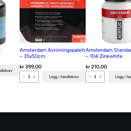
t
a
l
l
t
Amsterdam Avrivningspalett
Amsterdam Standa
– 35x50cm
– 104 Zinkwhite
kr
399,00
kr
210,00
ndlekurv
Amsterdam
Amsterdam
−
+
−
+
Legg i handlekurv
Legg i h
Avrivningspalett
Standard
–
500ml
35x50cm
–
antall
104
Zinkwhite
antall