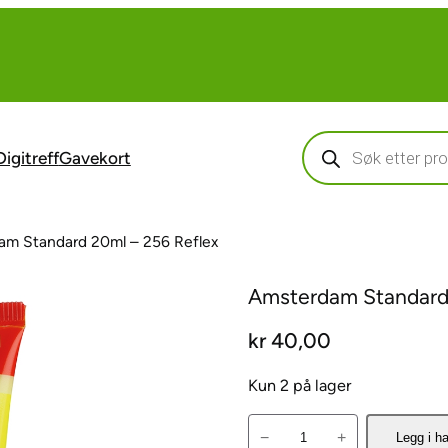
Products
search
Digitreff
Gavekort
am Standard 20ml – 256 Reflex
Amsterdam Standard 
kr
40,00
Kun 2 på lager
A
−
+
Legg i h