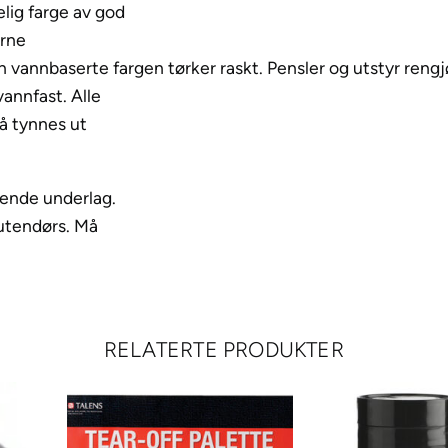
2
lig farge av god
0
erne
m
 vannbaserte fargen tørker raskt. Pensler og utstyr rengj
l
vannfast. Alle
–
så tynnes ut
2
5
rende underlag.
6
 utendørs. Må
R
e
f
l
e
RELATERTE PRODUKTER
x
a
n