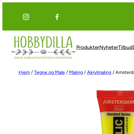
Hopp
til
innhold
Produkter
Nyheter
Tilbud
Hjem
/
Tegne og Male
/
Maling
/
Akrylmaling
/ Amsterd