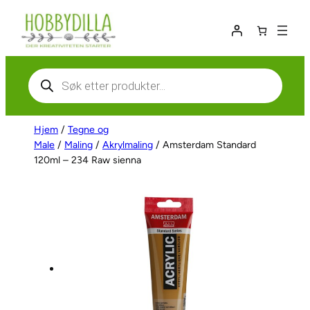
Hopp
til
innhold
Products
search
Hjem
/
Tegne og
Male
/
Maling
/
Akrylmaling
/ Amsterdam Standard
120ml – 234 Raw sienna