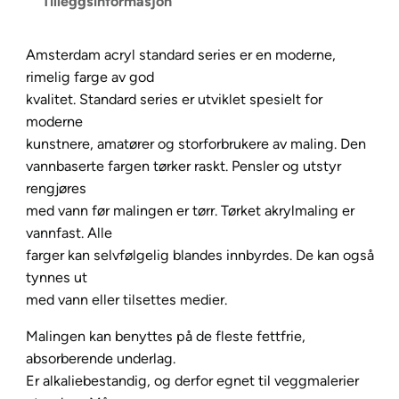
Tilleggsinformasjon
S
t
Amsterdam acryl standard series er en moderne,
a
rimelig farge av god
n
kvalitet. Standard series er utviklet spesielt for
d
moderne
a
kunstnere, amatører og storforbrukere av maling. Den
r
vannbaserte fargen tørker raskt. Pensler og utstyr
d
rengjøres
1
med vann før malingen er tørr. Tørket akrylmaling er
2
vannfast. Alle
0
farger kan selvfølgelig blandes innbyrdes. De kan også
m
tynnes ut
l
med vann eller tilsettes medier.
–
2
Malingen kan benyttes på de fleste fettfrie,
3
absorberende underlag.
4
Er alkaliebestandig, og derfor egnet til veggmalerier
R