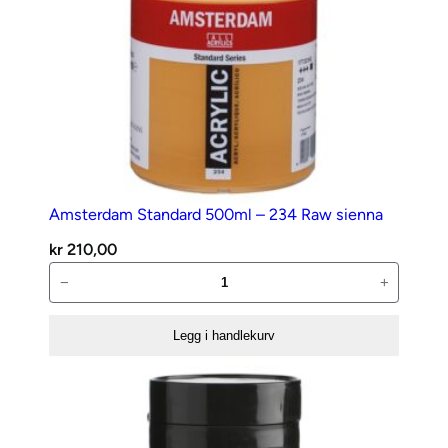
Amsterdam Standard 500ml – 234 Raw sienna
kr
210,00
Amsterdam
−
+
Standard
500ml
Legg i handlekurv
–
234
Raw
sienna