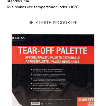
utendørs. Må
a
ikke brukes ved temperaturer under +10°C.
w
s
i
RELATERTE PRODUKTER
e
n
n
a
a
n
t
a
l
l