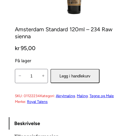
Amsterdam Standard 120ml – 234 Raw
sienna
kr
95,00
På lager
A
−
+
Legg i handlekurv
m
s
t
SKU:
01122234
Kategori:
Akrylmaling
, 
Maling
, 
Tegne og Male
Merke:
Royal Talens
e
r
d
Beskrivelse
a
m