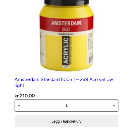
antall
Amsterdam Standard 500ml – 268 Azo yellow
light
kr
210,00
Amsterdam
−
+
Standard
500ml
Legg i handlekurv
–
268