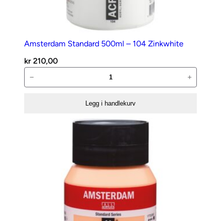
Amsterdam Standard 500ml – 104 Zinkwhite
kr
210,00
Amsterdam
−
+
Standard
500ml
Legg i handlekurv
–
104
Zinkwhite
antall