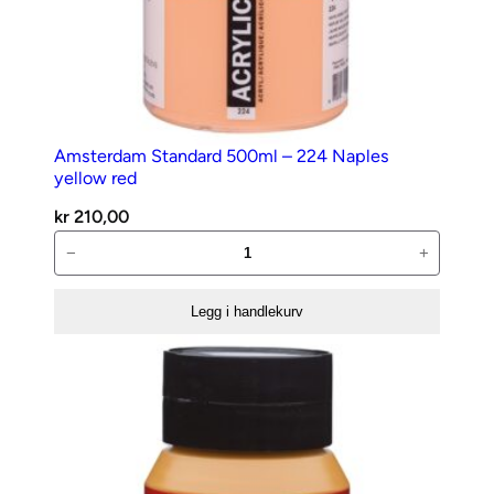
Amsterdam Standard 500ml – 224 Naples
yellow red
kr
210,00
Amsterdam
−
+
Standard
500ml
Legg i handlekurv
–
224
Naples
yellow
red
antall