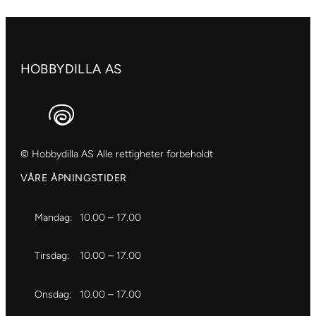
Azo
yellow
light
antall
HOBBYDILLA AS
© Hobbydilla AS Alle rettigheter forbeholdt
VÅRE ÅPNINGSTIDER
Mandag:
10.00 – 17.00
Tirsdag:
10.00 – 17.00
Onsdag:
10.00 – 17.00