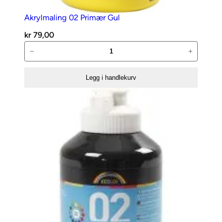
Akrylmaling 02 Primær Gul
kr
79,00
Akrylmaling
−
+
02
Primær
Legg i handlekurv
Gul
antall