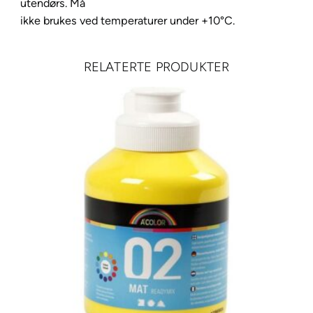
utendørs. Må
i
ikke brukes ved temperaturer under +10°C.
t
a
n
RELATERTE PRODUKTER
i
u
m
w
h
i
t
e
a
n
t
a
l
l