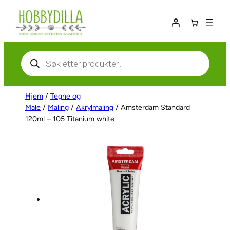
Hopp
til
innhold
Products
search
Hjem
/
Tegne og
Male
/
Maling
/
Akrylmaling
/ Amsterdam Standard
120ml – 105 Titanium white