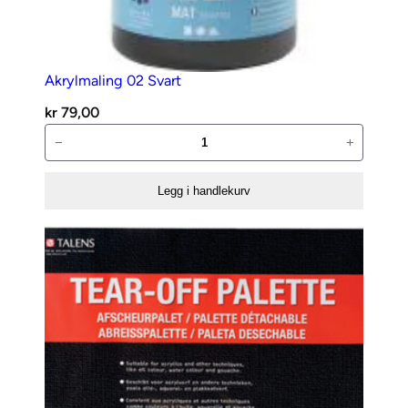
Akrylmaling 02 Svart
kr
79,00
Akrylmaling
−
+
02
Svart
Legg i handlekurv
antall