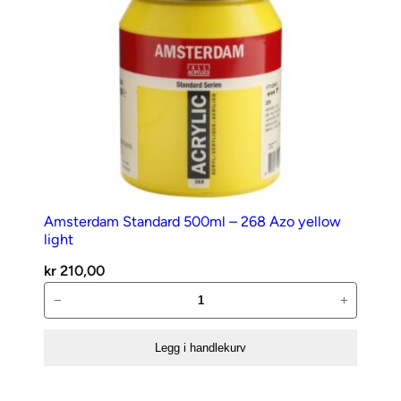
Amsterdam Standard 500ml – 268 Azo yellow
light
kr
210,00
Amsterdam
−
+
Standard
500ml
Legg i handlekurv
–
268