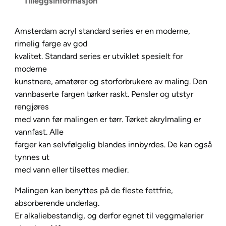
Tilleggsinformasjon
S
t
Amsterdam acryl standard series er en moderne,
a
rimelig farge av god
n
kvalitet. Standard series er utviklet spesielt for
d
moderne
a
kunstnere, amatører og storforbrukere av maling. Den
r
vannbaserte fargen tørker raskt. Pensler og utstyr
d
rengjøres
1
med vann før malingen er tørr. Tørket akrylmaling er
2
vannfast. Alle
0
farger kan selvfølgelig blandes innbyrdes. De kan også
m
tynnes ut
l
med vann eller tilsettes medier.
–
1
Malingen kan benyttes på de fleste fettfrie,
0
absorberende underlag.
5
Er alkaliebestandig, og derfor egnet til veggmalerier
T