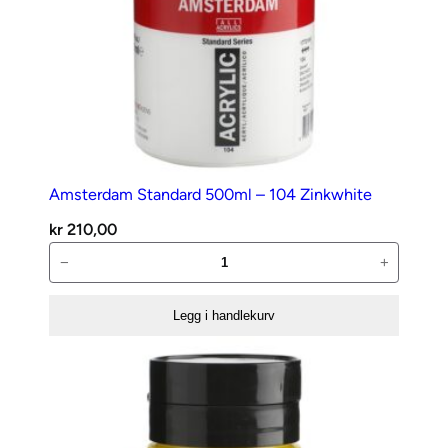
Amsterdam Standard 500ml – 104 Zinkwhite
kr
210,00
Amsterdam
−
+
Standard
500ml
Legg i handlekurv
–
104
Zinkwhite
antall