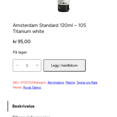
Amsterdam Standard 120ml – 105
Titanium white
kr
95,00
På lager
A
−
+
Legg i handlekurv
m
s
t
SKU:
01122105
Kategori:
Akrylmaling
, 
Maling
, 
Tegne og Male
Merke:
Royal Talens
e
r
d
Beskrivelse
a
m