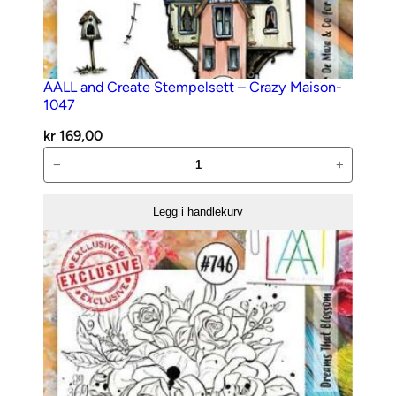
AALL and Create Stempelsett – Crazy Maison-
1047
kr
169,00
AALL
−
+
and
Create
Legg i handlekurv
Stempelsett
–
Crazy
Maison-
1047
antall