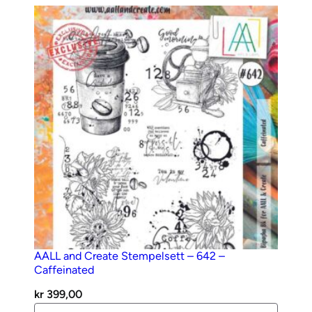
m
p
e
l
s
e
t
t
-
R
o
a
d
T
o
AALL and Create Stempelsett – 642 –
Caffeinated
N
o
kr
399,00
w
AALL