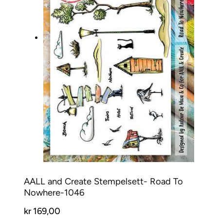
AALL and Create Stempelsett- Road To
Nowhere-1046
kr
169,00