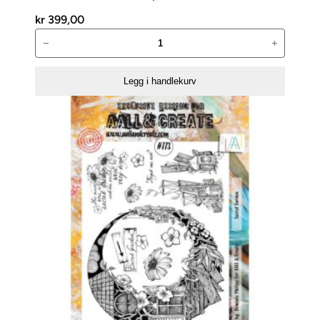
kr
399,00
AALL
−
+
and
Create
Legg i handlekurv
Stempelsett
–
772
antall