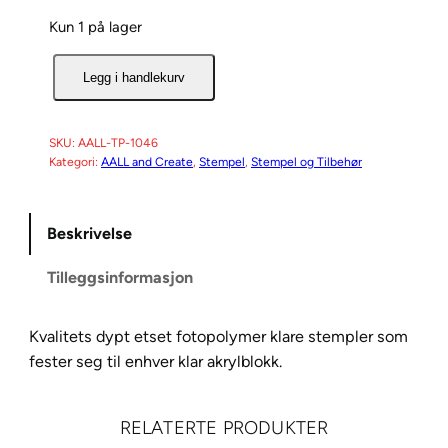
Kun 1 på lager
A
Legg i handlekurv
A
L
L
SKU:
AALL-TP-1046
Kategori:
AALL and Create
, 
Stempel
, 
Stempel og Tilbehør
a
n
d
Beskrivelse
C
r
Tilleggsinformasjon
e
a
Kvalitets dypt etset fotopolymer klare stempler som
t
fester seg til enhver klar akrylblokk.
e
S
t
RELATERTE PRODUKTER
e