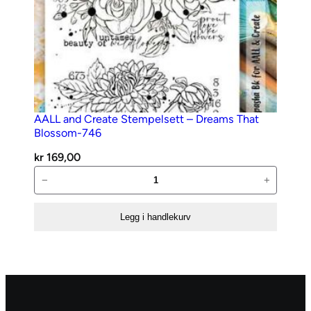
AALL and Create Stempelsett – Dreams That
Blossom-746
kr
169,00
AALL
−
+
and
Create
Legg i handlekurv
Stempelsett
–
Dreams
That
Blossom-