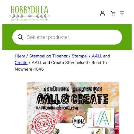
Hopp
til
innhold
Products
search
Hjem
/
Stempel og Tilbehør
/
Stempel
/
AALL and
Create
/ AALL and Create Stempelsett- Road To
Nowhere-1046