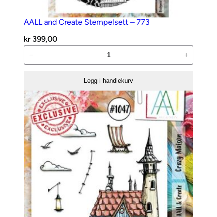
AALL and Create Stempelsett – 773
kr
399,00
AALL
−
+
and
Create
Legg i handlekurv
Stempelsett
–
773
antall