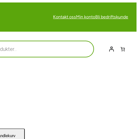
Kontakt oss
Min konto
Bli bedriftskunde
m
andlekurv