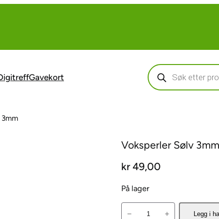
Products
search
Digitreff
Gavekort
v 3mm
Voksperler Sølv 3m
kr
49,00
På lager
V
−
+
Legg i h