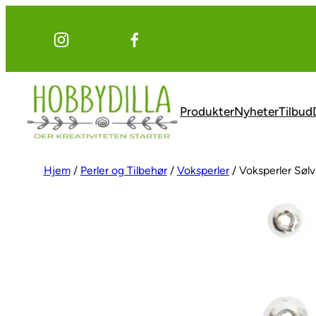
Hopp
til
innhold
Produkter
Nyheter
Tilbud
Hjem
/
Perler og Tilbehør
/
Voksperler
/ Voksperler Søl