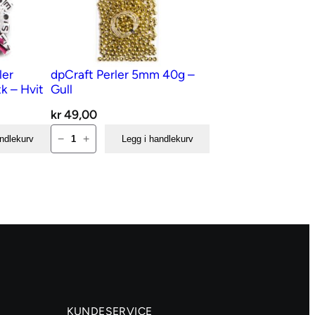
ler
dpCraft Perler 5mm 40g –
k – Hvit
Gull
kr
49,00
dpCraft
−
+
andlekurv
Legg i handlekurv
Perler
5mm
40g
–
Gull
antall
KUNDESERVICE