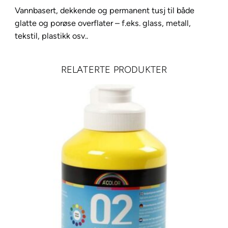
-
Vannbasert, dekkende og permanent tusj til både
1
glatte og porøse overflater – f.eks. glass, metall,
M
tekstil, plastikk osv..
E
RELATERTE PRODUKTER
x
t
r
a
-
F
i
n
e
0
,
7
-