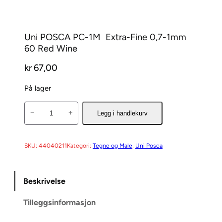
Uni POSCA PC-1M  Extra-Fine 0,7-1mm 
60 Red Wine
kr
67,00
På lager
U
−
+
Legg i handlekurv
n
i
P
SKU:
44040211
Kategori:
Tegne og Male
, 
Uni Posca
O
S
Beskrivelse
C
A
Tilleggsinformasjon
P
C