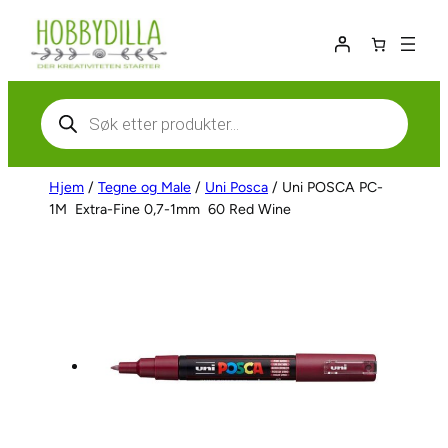
Hopp
til
innhold
Products
search
Hjem
/
Tegne og Male
/
Uni Posca
/ Uni POSCA PC-
1M  Extra-Fine 0,7-1mm  60 Red Wine