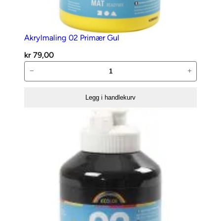
1
m
m
Akrylmaling 02 Primær Gul
kr
79,00
6
Akrylmaling
−
+
0
02
R
Primær
e
Legg i handlekurv
Gul
d
antall
W
i
n
e
a
n
t
a
l