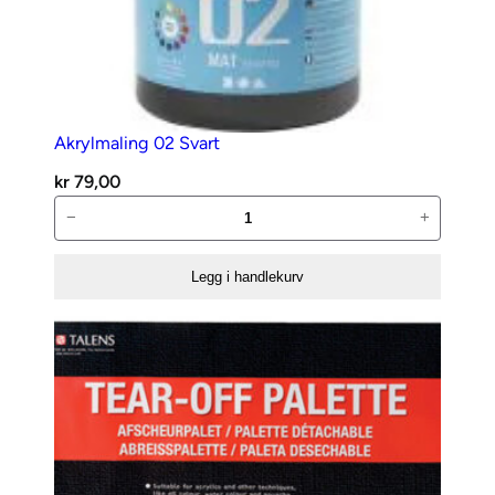
l
Akrylmaling 02 Svart
kr
79,00
Akrylmaling
−
+
02
Svart
Legg i handlekurv
antall