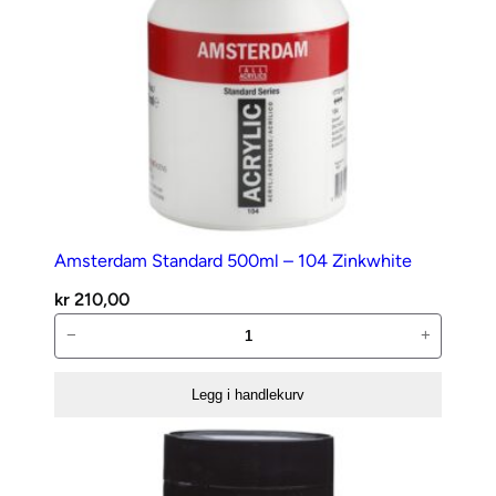
Amsterdam Standard 500ml – 104 Zinkwhite
kr
210,00
Amsterdam
−
+
Standard
500ml
Legg i handlekurv
–
104
Zinkwhite
antall