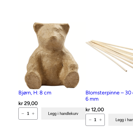
Bjørn, H: 8 cm
Blomsterpinne – 30 
6 mm
kr
29,00
kr
12,00
Bjørn,
−
+
Legg i handlekurv
Blomsterpinne
H:
−
+
Legg i ha
–
8