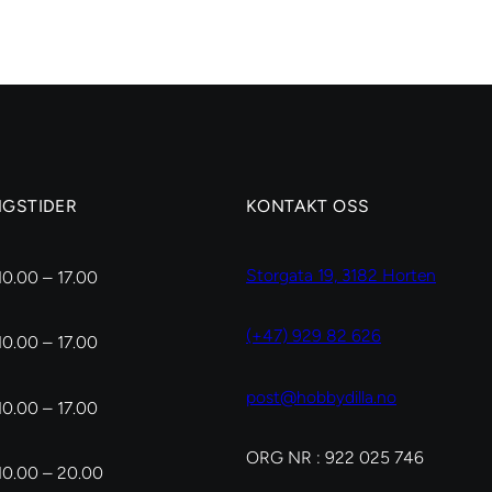
60
cm,
dia.
8
mm
antall
NGSTIDER
KONTAKT OSS
Storgata 19, 3182 Horten
10.00 – 17.00
(+47) 929 82 626
10.00 – 17.00
post@hobbydilla.no
10.00 – 17.00
ORG NR : 922 025 746
10.00 – 20.00