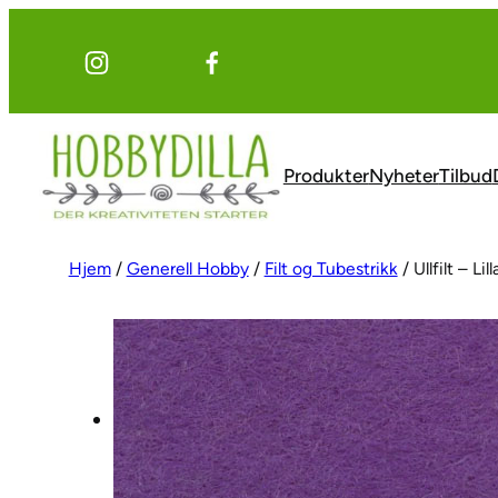
Hopp
til
innhold
Produkter
Nyheter
Tilbud
Hjem
/
Generell Hobby
/
Filt og Tubestrikk
/ Ullfilt – Lil