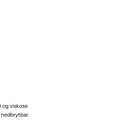
a
n
t
a
l
l
) og viskose
 nedbrytbar.