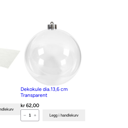
Dekokule dia.13,6 cm
Transparent
kr
62,00
andlekurv
Dekokule
−
+
Legg i handlekurv
dia.13,6