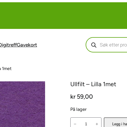
Products
search
Digitreff
Gavekort
la 1met
Ullfilt – Lilla 1met
kr
59,00
På lager
U
−
+
Legg i h