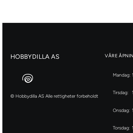
30
cm
cm,
antall
dia.
6
mm
antall
HOBBYDILLA AS
VÅRE ÅPNI
Mandag:
Tirsdag:
© Hobbydilla AS Alle rettigheter forbeholdt
Onsdag:
Torsdag: