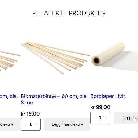
RELATERTE PRODUKTER
cm, dia.
Blomsterpinne – 60 cm, dia.
Bordløper Hvit
8 mm
kr
99,00
kr
19,00
Bordløper
−
+
Legg i h
Blomsterpinne
Hvit
−
+
ndlekurv
Legg i handlekurv
–
antall