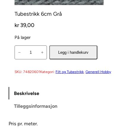
Tubestrikk 6cm Grå
kr
39,00
På lager
T
−
+
Legg i handlekurv
u
b
e
SKU:
74820601
Kategori:
Filt og Tubestrikk
, 
Generell Hobby
s
t
Beskrivelse
r
i
Tilleggsinformasjon
k
k
6
Pris pr. meter.
c