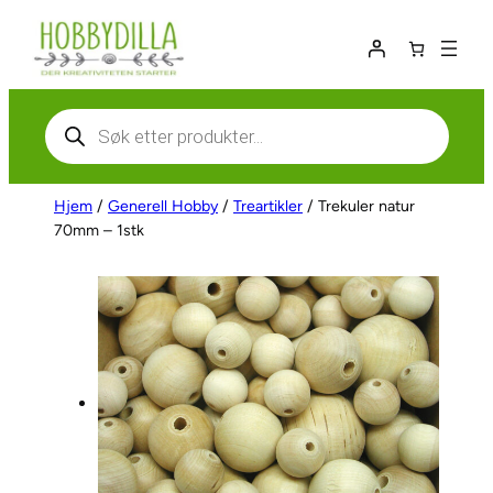
Hopp
til
innhold
Products
search
Hjem
/
Generell Hobby
/
Treartikler
/ Trekuler natur
70mm – 1stk