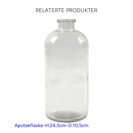
r
RELATERTE PRODUKTER
7
0
m
m
–
1
s
t
k
a
n
t
a
l
l
Apotekflaske-H:24,5cm-D:10,5cm