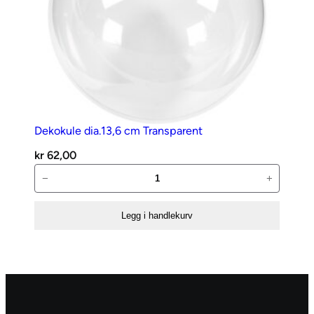
Dekokule dia.13,6 cm Transparent
kr
62,00
Dekokule
−
+
dia.13,6
cm
Legg i handlekurv
Transparent
antall