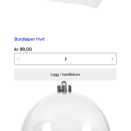
Bordløper Hvit
kr
99,00
Bordløper
−
+
Hvit
antall
Legg i handlekurv