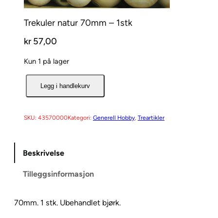
Trekuler natur 70mm – 1stk
kr
57,00
Kun 1 på lager
T
Legg i handlekurv
r
e
k
SKU:
43570000
Kategori:
Generell Hobby
, 
Treartikler
u
l
Beskrivelse
e
r
Tilleggsinformasjon
n
a
t
70mm. 1 stk. Ubehandlet bjørk.
u