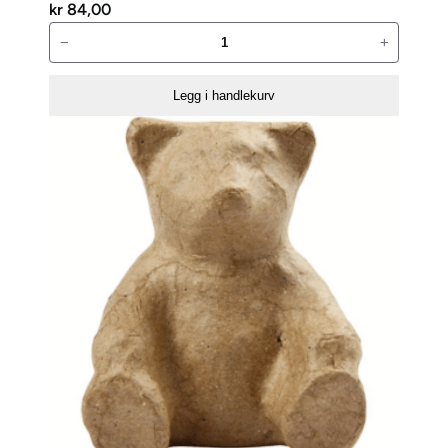
kr
84,00
Apotekflaske-
−
+
H:24,5cm-
D:10,5cm
Legg i handlekurv
antall