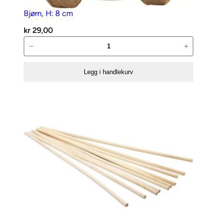
Bjørn, H: 8 cm
kr
29,00
Bjørn,
−
+
H:
8
Legg i handlekurv
cm
antall