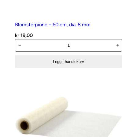
Blomsterpinne – 60 cm, dia. 8 mm
kr
19,00
Blomsterpinne
−
+
–
60
Legg i handlekurv
cm,
dia.
8
mm
antall