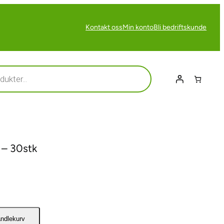
Kontakt oss
Min konto
Bli bedriftskunde
 – 30stk
andlekurv