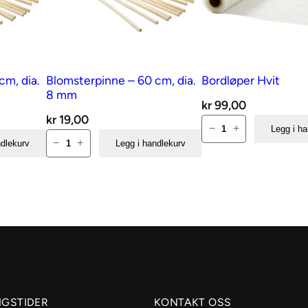
cm, dia.
Blomsterpinne – 60 cm, dia.
Bordløper Hvit
8 mm
kr
99,00
kr
19,00
Bordløper
−
+
Legg i h
Blomsterpinne
Hvit
−
+
ndlekurv
Legg i handlekurv
–
antall
60
cm,
dia.
8
mm
antall
NGSTIDER
KONTAKT OSS