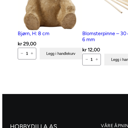
Bjørn, H: 8 cm
Blomsterpinne – 30 
6 mm
kr
29,00
kr
12,00
Bjørn,
−
+
Legg i handlekurv
Blomsterpinne
H:
−
+
Legg i ha
–
8
30
cm
cm,
antall
dia.
6
mm
antall
HOBBYDILLA AS
VÅRE ÅPNI