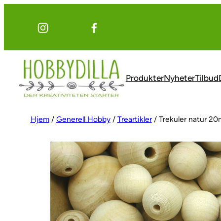
Hopp
til
innhold
Produkter
Nyheter
Tilbud
Hjem
/
Generell Hobby
/
Treartikler
/ Trekuler natur 2