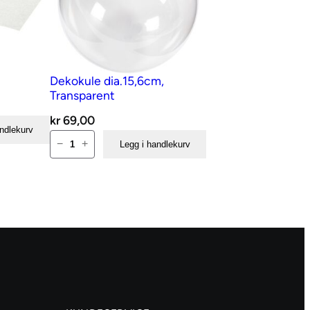
Dekokule dia.15,6cm,
Transparent
kr
69,00
andlekurv
Dekokule
−
+
Legg i handlekurv
dia.15,6cm,
Transparent
antall