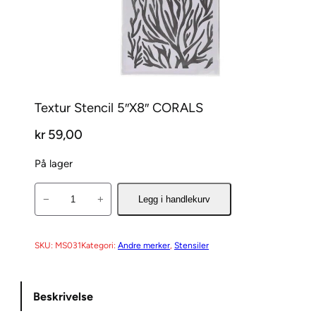
Textur Stencil 5″X8″ CORALS
kr
59,00
På lager
T
−
+
Legg i handlekurv
e
x
t
SKU:
MS031
Kategori:
Andre merker
, 
Stensiler
u
r
Beskrivelse
S
t