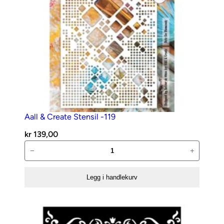
Aall & Create Stensil -119
kr
139,00
Aall
−
+
&
Create
Legg i handlekurv
Stensil
-119
antall