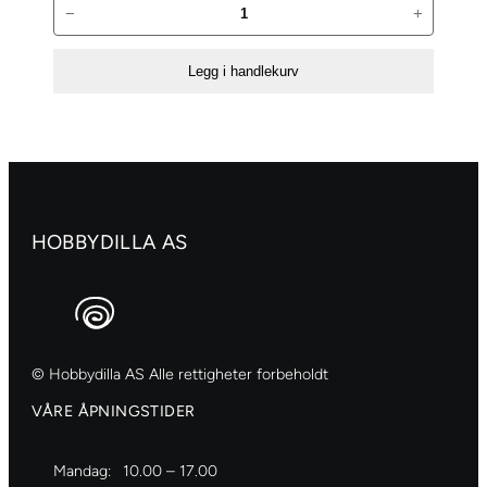
Card-
−
+
io
Twiggy
Legg i handlekurv
Wreath
Majemask
Stensil
antall
HOBBYDILLA AS
© Hobbydilla AS Alle rettigheter forbeholdt
VÅRE ÅPNINGSTIDER
Mandag:
10.00 – 17.00