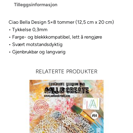
Tilleggsinformasjon
e
n
c
Ciao Bella Design 5×8 tommer (12,5 cm x 20 cm)
i
• Tykkelse 0,3mm
l
• Farge- og blekkkompatibel, lett å rengjøre
5
• Svært motstandsdyktig
"
• Gjenbrukbar og langvarig
X
8
RELATERTE PRODUKTER
"
C
O
R
A
L
S
a