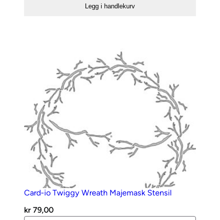
cm
Legg i handlekurv
stensil
antall
Card-io Twiggy Wreath Majemask Stensil
kr
79,00