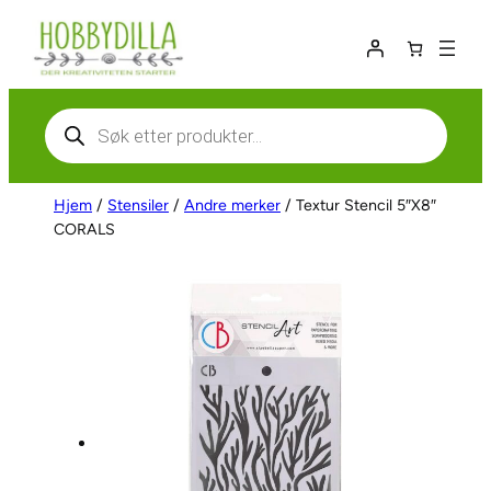
Hopp
til
innhold
Products
search
Hjem
/
Stensiler
/
Andre merker
/ Textur Stencil 5″X8″
CORALS