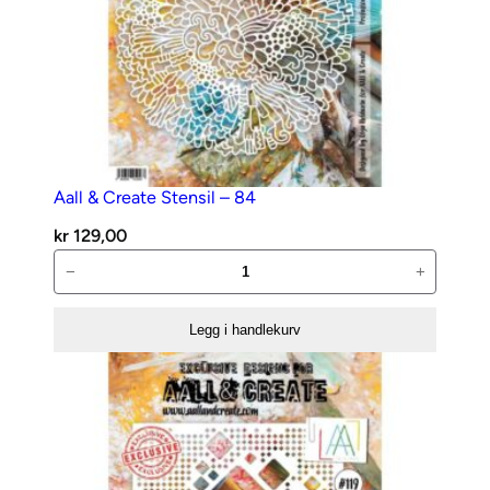
n
t
a
l
l
Aall & Create Stensil – 84
kr
129,00
Aall
−
+
&
Create
Legg i handlekurv
Stensil
–
84
antall