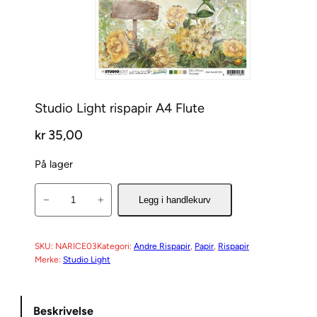
Studio Light rispapir A4 Flute
kr
35,00
På lager
S
−
+
Legg i handlekurv
t
u
d
SKU:
NARICE03
Kategori:
Andre Rispapir
, 
Papir
, 
Rispapir
Merke:
Studio Light
i
o
L
Beskrivelse
i