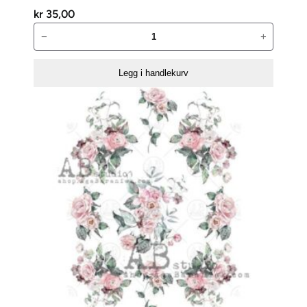
kr
35,00
ABstudio
−
+
Glam
paper
Legg i handlekurv
«Shiny
other
frames»
no.2
antall