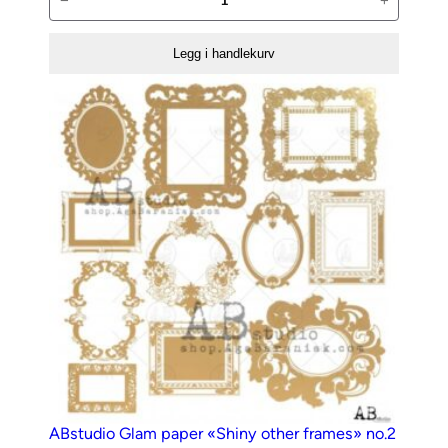
−
+
Colored
vellum
Legg i handlekurv
paper
00076
antall
ABstudio Glam paper «Shiny other frames» no.2