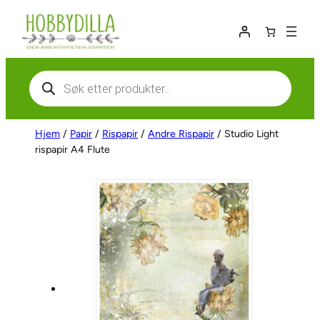
Hopp
til
innhold
Products
search
Hjem
/
Papir
/
Rispapir
/
Andre Rispapir
/ Studio Light
rispapir A4 Flute