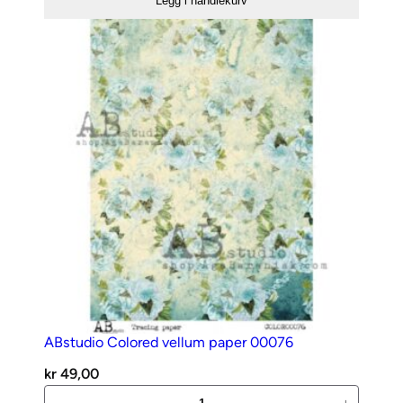
Legg i handlekurv
paper
00075
antall
ABstudio Colored vellum paper 00076
kr
49,00
ABstudio