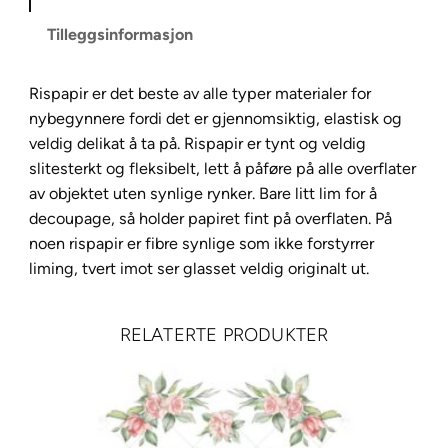
g
Tilleggsinformasjon
h
t
Rispapir er det beste av alle typer materialer for
r
nybegynnere fordi det er gjennomsiktig, elastisk og
i
veldig delikat å ta på. Rispapir er tynt og veldig
s
slitesterkt og fleksibelt, lett å påføre på alle overflater
p
av objektet uten synlige rynker. Bare litt lim for å
a
decoupage, så holder papiret fint på overflaten. På
p
noen rispapir er fibre synlige som ikke forstyrrer
i
liming, tvert imot ser glasset veldig originalt ut.
r
A
4
RELATERTE PRODUKTER
F
l
u
t