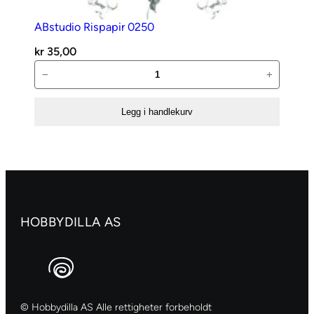
ABstudio Rispapir 0250
kr
35,00
ABstudio
−
+
Rispapir
0250
Legg i handlekurv
antall
HOBBYDILLA AS
© Hobbydilla AS Alle rettigheter forbeholdt