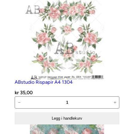
e
a
n
t
a
l
l
ABstudio Rispapir A4 1304
kr
35,00
ABstudio
−
+
Rispapir
A4
Legg i handlekurv
1304
antall