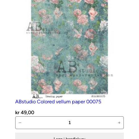
ABstudio Colored vellum paper 00075
kr
49,00
ABstudio
−
+
Colored
vellum