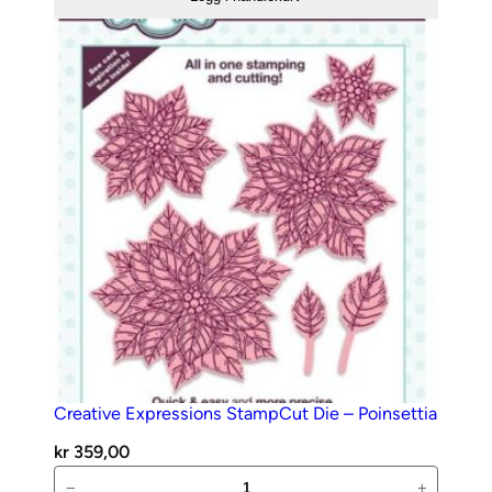
Baroque
l
Window
l
Frame
antall
Creative Expressions StampCut Die – Poinsettia
kr
359,00
Creative
−
+