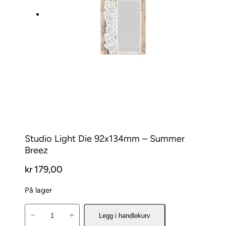
Studio Light Die 92x134mm – Summer
Breez
kr
179,00
På lager
S
−
+
Legg i handlekurv
t