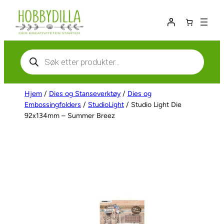
Hopp
til
innhold
Products
search
Hjem
/
Dies og Stanseverktøy
/
Dies og
Embossingfolders
/
StudioLight
/ Studio Light Die
92x134mm – Summer Breez