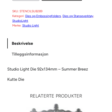
u
d
SKU:
STENCILSUB289
Kategori:
Dies og Embossingfolders
, 
Dies og Stanseverktøy
, 
i
StudioLight
o
Merke:
Studio Light
L
i
g
Beskrivelse
h
Tilleggsinformasjon
t
D
i
Studio Light Die 92x134mm – Summer Breez
e
Kutte Die
9
2
x
RELATERTE PRODUKTER
1
3
4