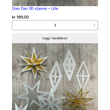
Dies Dan 3D stjerne – Lille
kr
189,00
Dies
−
+
Dan
3D
Legg i handlekurv
stjerne
–
Lille
antall