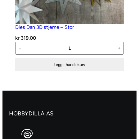
Dies Dan 3D stjerne – Stor
kr
319,00
Dies
−
+
Dan
3D
Legg i handlekurv
stjerne
–
Stor
antall
HOBBYDILLA AS