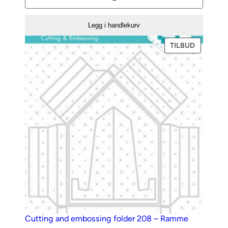
Expressions
StampCut
Legg i handlekurv
Die
–
PRODUKT
TILBUD
PÅ
Poinsettia
SALG
antall
Cutting and embossing folder 208 – Ramme