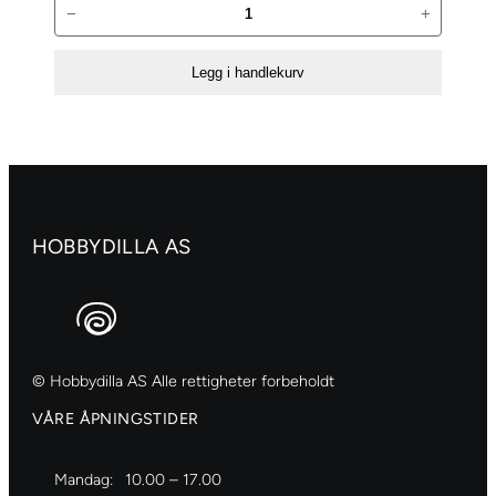
Eucalyptuskjegler
−
+
antall
Legg i handlekurv
HOBBYDILLA AS
© Hobbydilla AS Alle rettigheter forbeholdt
VÅRE ÅPNINGSTIDER
Mandag:
10.00 – 17.00