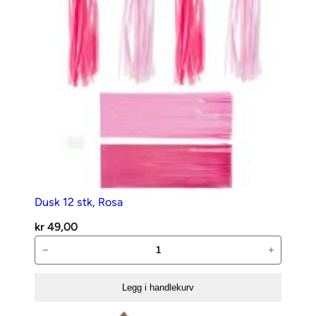
Dusk 12 stk, Rosa
kr
49,00
Dusk
−
+
12
stk,
Legg i handlekurv
Rosa
antall