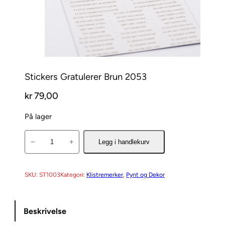
Stickers Gratulerer Brun 2053
kr
79,00
På lager
S
−
+
Legg i handlekurv
t
i
c
SKU:
ST1003
Kategori:
Klistremerker
, 
Pynt og Dekor
k
e
Beskrivelse
r
s