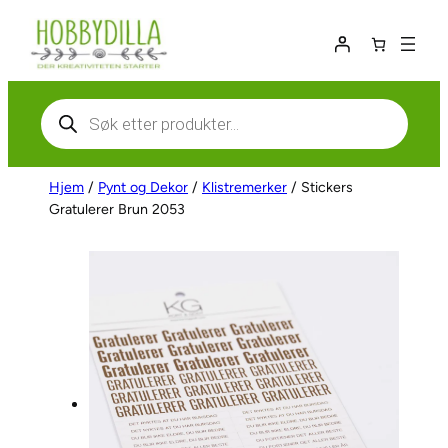
Hopp
til
innhold
Products
search
Hjem
/
Pynt og Dekor
/
Klistremerker
/ Stickers
Gratulerer Brun 2053