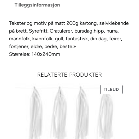
Tilleggsinformasjon
G
r
a
Tekster og motiv på matt 200g kartong, selvklebende
t
på brett. Syrefritt. Gratulerer, bursdag,hipp, hurra,
u
mannfolk, kvinnfolk, gull, fantastisk, din dag, feirer,
l
fortjener, eldre, bedre, beste.»
e
Størrelse: 140x240mm
r
e
RELATERTE PRODUKTER
r
B
PRODUKT
TILBUD
r
PÅ
u
SALG
n
2
0
5