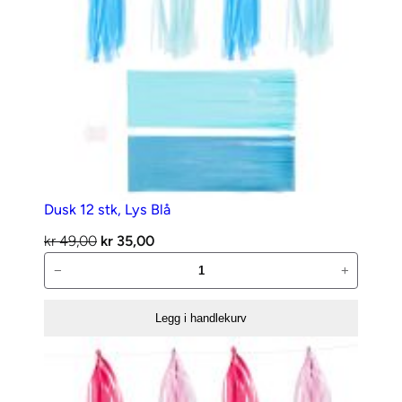
Dusk 12 stk, Lys Blå
Opprinnelig
Nåværende
kr
49,00
kr
35,00
Dusk
pris
pris
−
+
12
var:
er:
stk,
kr 49,00.
kr 35,00.
Legg i handlekurv
Lys
Blå
antall