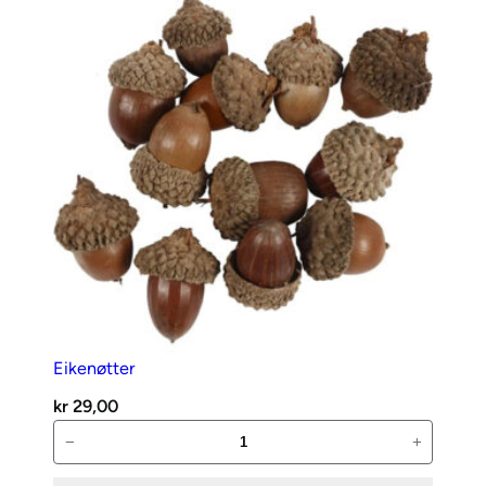
Eikenøtter
kr
29,00
Eikenøtter
−
+
antall