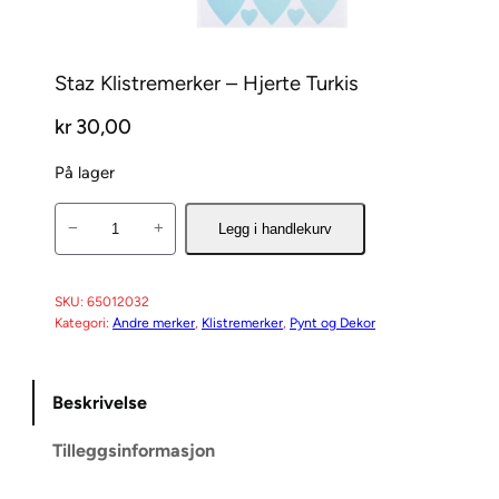
Staz Klistremerker – Hjerte Turkis
kr
30,00
På lager
S
−
+
Legg i handlekurv
t
a
z
SKU:
65012032
Kategori:
Andre merker
, 
Klistremerker
, 
Pynt og Dekor
K
l
i
Beskrivelse
s
t
Tilleggsinformasjon
r
e