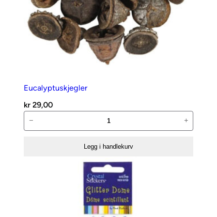
Eucalyptuskjegler
kr
29,00
Eucalyptuskjegler
−
+
antall
Legg i handlekurv