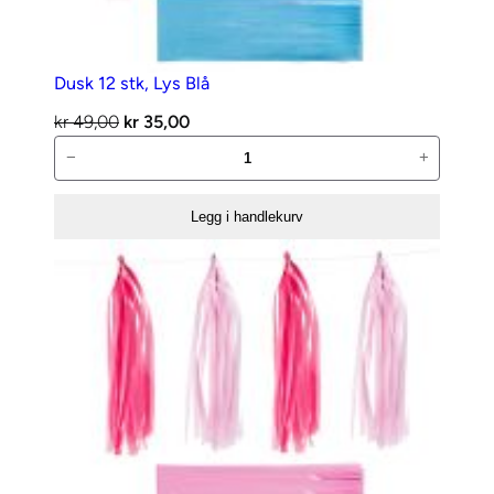
Dusk 12 stk, Lys Blå
Opprinnelig
Nåværende
kr
49,00
kr
35,00
Dusk
pris
pris
−
+
12
var:
er:
stk,
kr 49,00.
kr 35,00.
Legg i handlekurv
Lys
Blå
antall