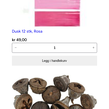
Dusk 12 stk, Rosa
kr
49,00
Dusk
−
+
12
stk,
Legg i handlekurv
Rosa
antall