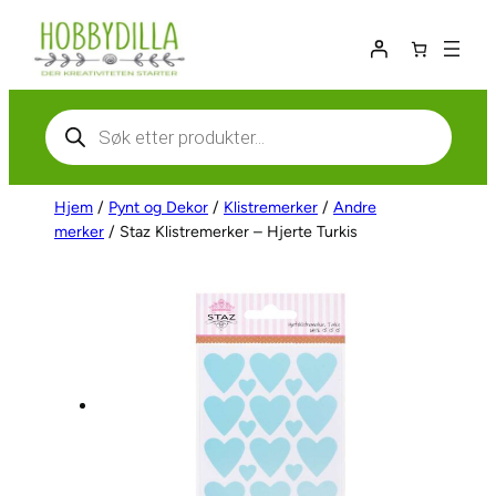
Hopp
til
innhold
Products
search
Hjem
/
Pynt og Dekor
/
Klistremerker
/
Andre
merker
/ Staz Klistremerker – Hjerte Turkis