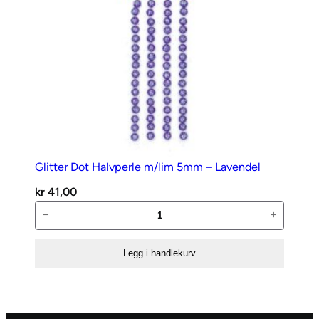
Glitter Dot Halvperle m/lim 5mm – Lavendel
kr
41,00
Glitter
−
+
Dot
Halvperle
Legg i handlekurv
m/lim
5mm
–
Lavendel