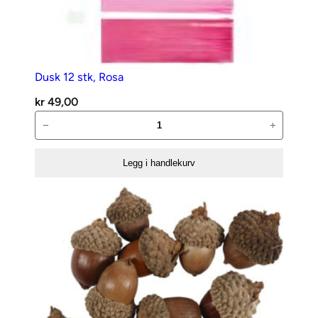
Dusk 12 stk, Rosa
kr
49,00
Dusk
−
+
12
stk,
Legg i handlekurv
Rosa
antall