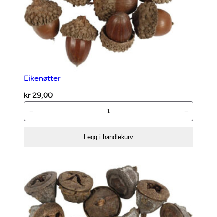
Eikenøtter
kr
29,00
Eikenøtter
−
+
antall
Legg i handlekurv