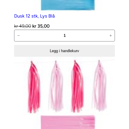
Dusk 12 stk, Lys Blå
Opprinnelig
Nåværende
kr
49,00
kr
35,00
Dusk
pris
pris
−
+
12
var:
er:
stk,
kr 49,00.
kr 35,00.
Legg i handlekurv
Lys
Blå
antall