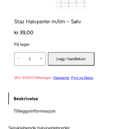
Staz Halvperler m/lim – Sølv
kr
39,00
På lager
S
−
+
Legg i handlekurv
t
a
z
SKU:
65001016
Kategori:
Halvperler
, 
Pynt og Dekor
H
a
Beskrivelse
l
v
Tilleggsinformasjon
p
e
r
Selvklebende halvperleborder