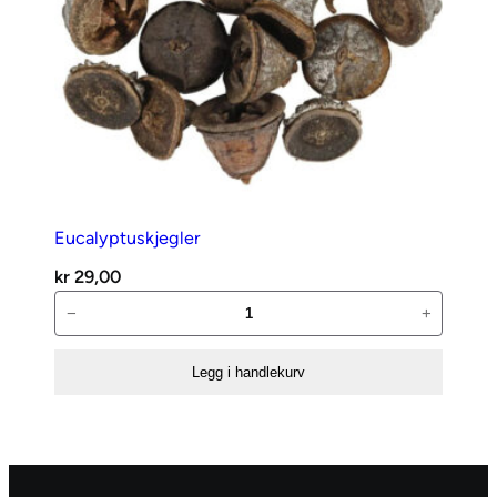
Eucalyptuskjegler
kr
29,00
Eucalyptuskjegler
−
+
antall
Legg i handlekurv