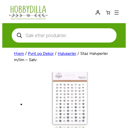
Hopp
til
innhold
Products
search
Hjem
/
Pynt og Dekor
/
Halvperler
/ Staz Halvperler
m/lim – Sølv