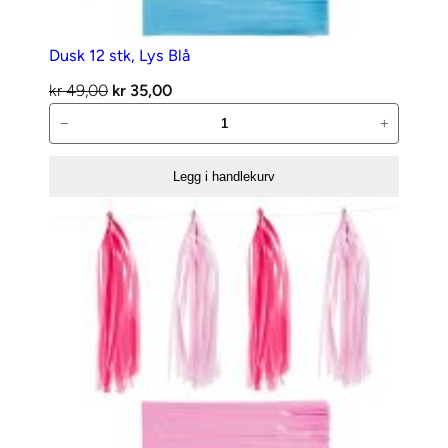
Dusk 12 stk, Lys Blå
Opprinnelig
Nåværende
kr
49,00
kr
35,00
Dusk
pris
pris
−
+
12
var:
er:
stk,
kr 49,00.
kr 35,00.
Legg i handlekurv
Lys
Blå
antall