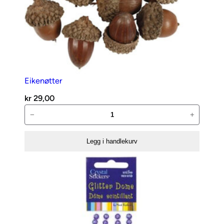
Eikenøtter
kr
29,00
Eikenøtter
−
+
antall
Legg i handlekurv