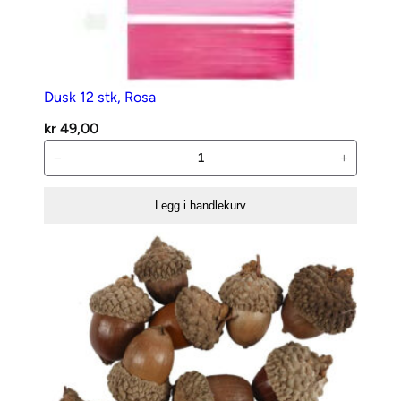
Dusk 12 stk, Rosa
kr
49,00
Dusk
−
+
12
stk,
Legg i handlekurv
Rosa
antall