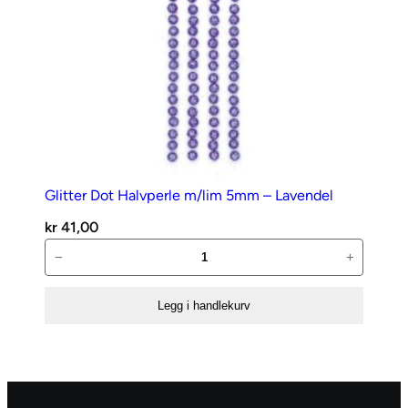
Glitter Dot Halvperle m/lim 5mm – Lavendel
kr
41,00
Glitter
−
+
Dot
Halvperle
Legg i handlekurv
m/lim
5mm
–
Lavendel