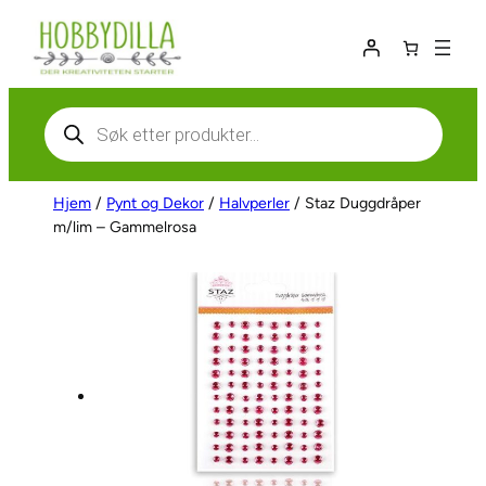
Hopp
til
innhold
Products
search
Hjem
/
Pynt og Dekor
/
Halvperler
/ Staz Duggdråper
m/lim – Gammelrosa