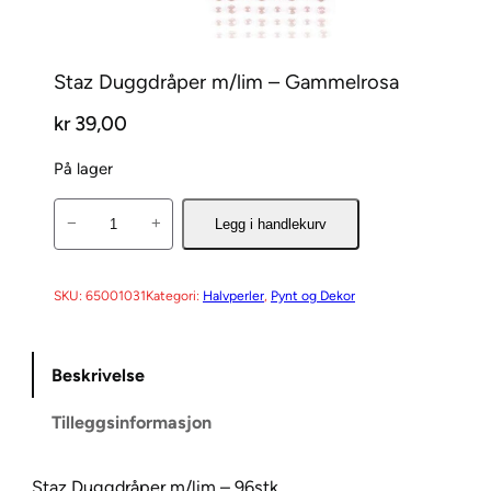
Staz Duggdråper m/lim – Gammelrosa
kr
39,00
På lager
S
−
+
Legg i handlekurv
t
a
z
SKU:
65001031
Kategori:
Halvperler
, 
Pynt og Dekor
D
u
Beskrivelse
g
g
Tilleggsinformasjon
d
r
å
Staz Duggdråper m/lim – 96stk