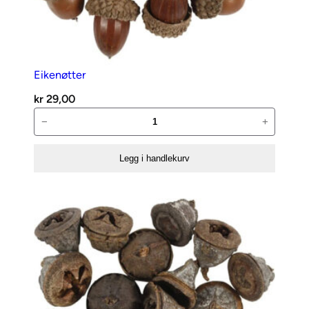
Eikenøtter
kr
29,00
Eikenøtter
−
+
antall
Legg i handlekurv