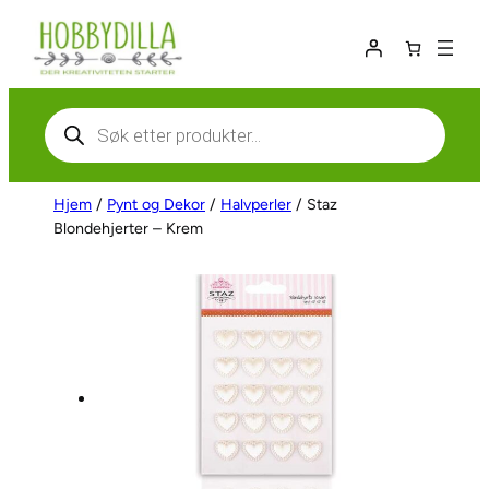
Hopp
til
innhold
Products
search
Hjem
/
Pynt og Dekor
/
Halvperler
/ Staz
Blondehjerter – Krem