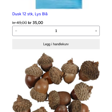
Dusk 12 stk, Lys Blå
Opprinnelig
Nåværende
kr
49,00
kr
35,00
Dusk
pris
pris
−
+
12
var:
er:
stk,
kr 49,00.
kr 35,00.
Legg i handlekurv
Lys
Blå
antall