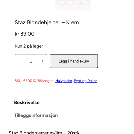
Staz Blondehjerter – Krem
kr
39,00
Kun 2 på lager
S
−
+
Legg i handlekurv
t
a
z
SKU:
65001018
Kategori:
Halvperler
, 
Pynt og Dekor
B
l
Beskrivelse
o
n
Tilleggsinformasjon
d
e
h
Staz Blondehjerter m/lim – 20stk