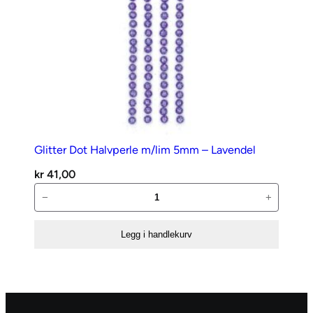
Glitter Dot Halvperle m/lim 5mm – Lavendel
kr
41,00
Glitter
−
+
Dot
Halvperle
Legg i handlekurv
m/lim
5mm
–
Lavendel