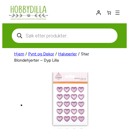
Hopp
til
innhold
Products
search
Hjem
/
Pynt og Dekor
/
Halvperler
/ Staz
Blondehjerter – Dyp Lilla