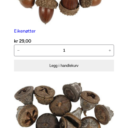
Eikenøtter
kr
29,00
Eikenøtter
−
+
antall
Legg i handlekurv