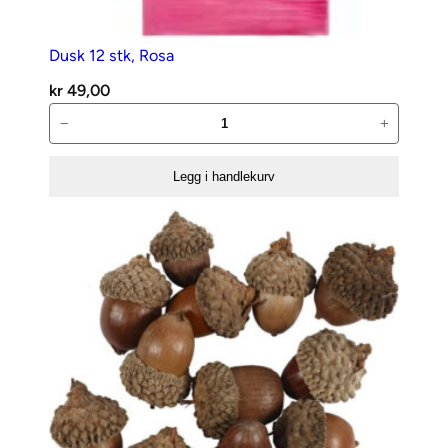
Dusk 12 stk, Rosa
kr
49,00
Dusk
−
+
12
stk,
Legg i handlekurv
Rosa
antall