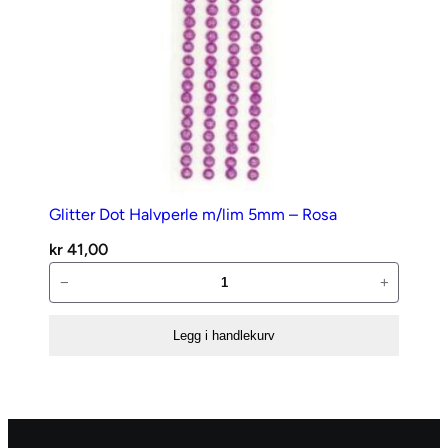
Glitter Dot Halvperle m/lim 5mm – Rosa
kr
41,00
Glitter
−
+
Dot
Halvperle
Legg i handlekurv
m/lim
5mm
–
Rosa