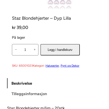
Staz Blondehjerter – Dyp Lilla
kr
39,00
På lager
S
−
+
Legg i handlekurv
t
a
z
SKU:
65001023
Kategori:
Halvperler
, 
Pynt og Dekor
B
l
Beskrivelse
o
n
Tilleggsinformasjon
d
e
h
Staz Blondehjerter m/lim – 20stk