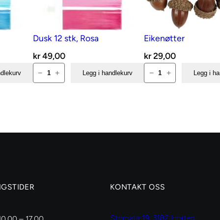
Dusk 12 stk, Rosa
Eikenøtter
g
værende
kr
49,00
kr
29,00
s
Dusk
Eikenøtter
−
+
−
+
ndlekurv
Legg i handlekurv
Legg i h
12
antall
35,00.
stk,
Rosa
antall
NGSTIDER
KONTAKT OSS
Storgata 19, 3182 Horten
10.00 – 17.00