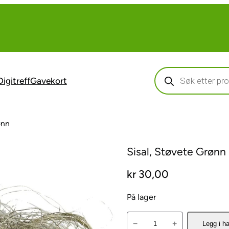
Products
search
Digitreff
Gavekort
ønn
Sisal, Støvete Grønn
kr
30,00
På lager
S
−
+
Legg i h