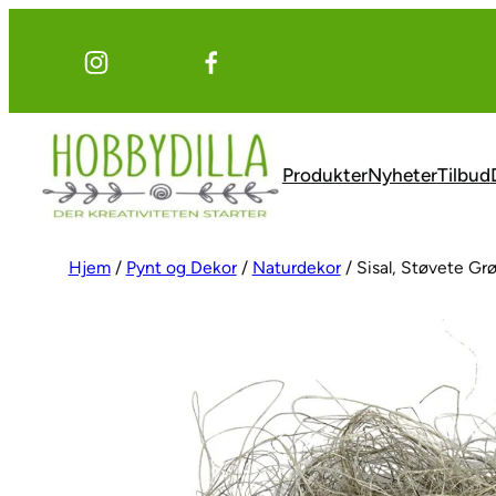
Hopp
til
innhold
Produkter
Nyheter
Tilbud
Hjem
/
Pynt og Dekor
/
Naturdekor
/ Sisal, Støvete Gr