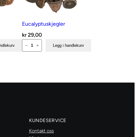
Eucalyptuskjegler
kr
29,00
Eucalyptuskjegler
−
+
andlekurv
Legg i handlekurv
antall
KUNDESERVICE
Kontakt oss