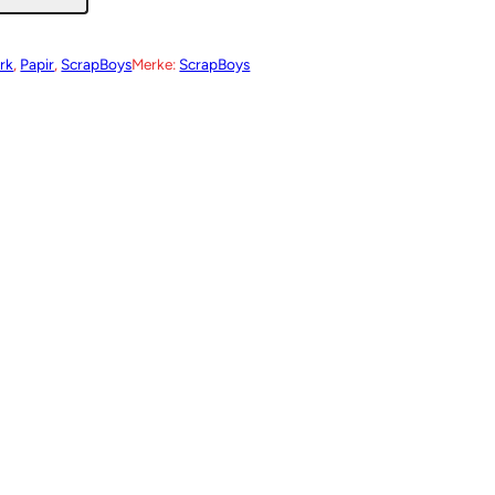
rk
, 
Papir
, 
ScrapBoys
Merke:
ScrapBoys