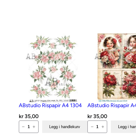
ABstudio Rispapir A4 1304
ABstudio Rispapir A
kr
35,00
kr
35,00
ABstudio
ABstudio
−
+
−
+
Legg i handlekurv
Legg i ha
Rispapir
Rispapir