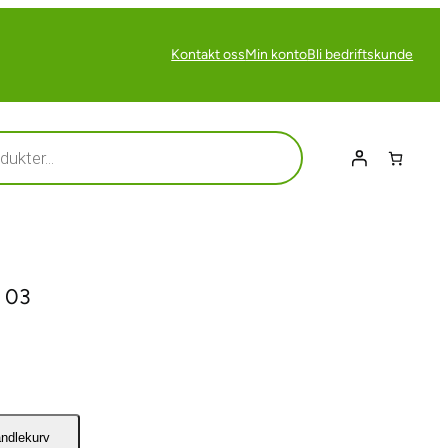
Kontakt oss
Min konto
Bli bedriftskunde
 03
andlekurv