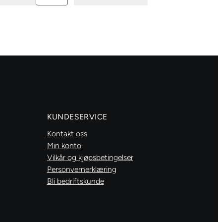
Glam
paper
«Shiny
other
frames»
no.2
antall
KUNDESERVICE
Kontakt oss
Min konto
Vilkår og kjøpsbetingelser
Personvernerklæring
Bli bedriftskunde