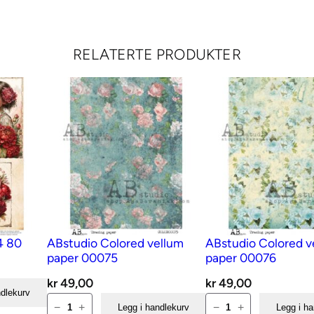
a
0
3
RELATERTE PRODUKTER
a
n
t
a
l
l
4 80
ABstudio Colored vellum
ABstudio Colored v
paper 00075
paper 00076
kr
49,00
kr
49,00
ndlekurv
ABstudio
ABstudio
−
+
−
+
Legg i handlekurv
Legg i h