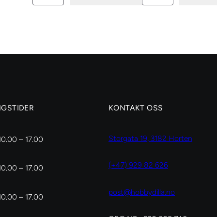
Colored
Colored
vellum
vellum
paper
paper
00075
00076
antall
antall
NGSTIDER
KONTAKT OSS
Storgata 19, 3182 Horten
10.00 – 17.00
(+47) 929 82 626
10.00 – 17.00
post@hobbydilla.no
10.00 – 17.00