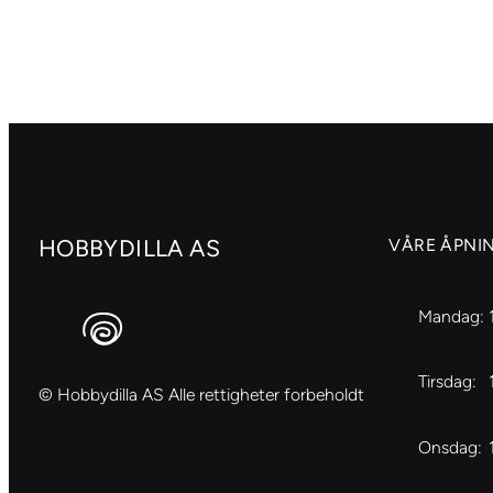
A4
A4
1304
80
antall
antall
HOBBYDILLA AS
VÅRE ÅPNI
Mandag:
Tirsdag:
© Hobbydilla AS Alle rettigheter forbeholdt
Onsdag: