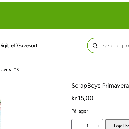
Products
search
Digitreff
Gavekort
mavera 03
ScrapBoys Primavera
kr
15,00
På lager
S
−
+
Legg i h