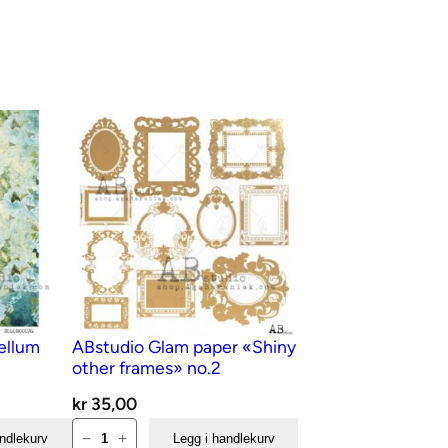
ellum
ABstudio Glam paper «Shiny
other frames» no.2
kr
35,00
ABstudio
−
+
andlekurv
Legg i handlekurv