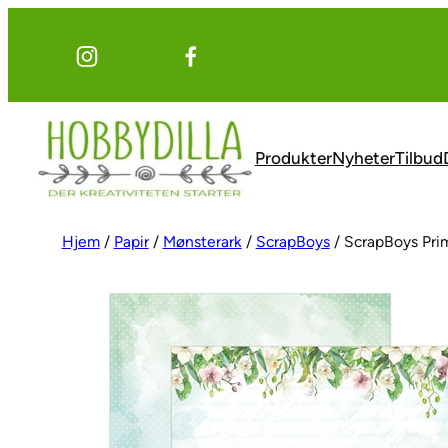
Hopp
til
innhold
Produkter
Nyheter
Tilbud
Hjem
/
Papir
/
Mønsterark
/
ScrapBoys
/ ScrapBoys Pri