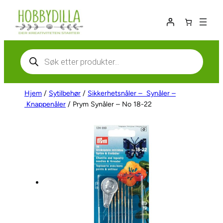
Hopp
til
innhold
Products
search
Hjem
/
Sytilbehør
/
Sikkerhetsnåler – Synåler –
Knappenåler
/ Prym Synåler – No 18-22