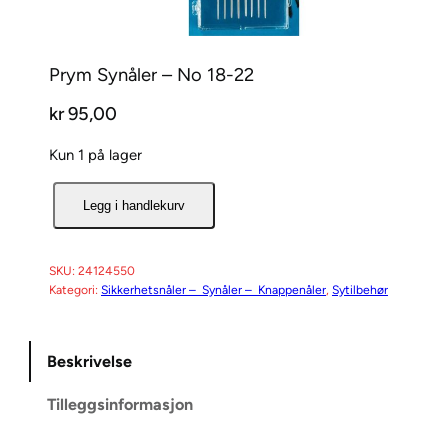
Prym Synåler – No 18-22
kr
95,00
Kun 1 på lager
P
Legg i handlekurv
r
y
m
SKU:
24124550
Kategori:
Sikkerhetsnåler – Synåler – Knappenåler
, 
Sytilbehør
S
y
n
Beskrivelse
å
l
Tilleggsinformasjon
e
r