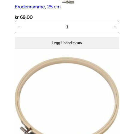
Broderiramme, 25 cm
kr
69,00
Broderiramme,
−
+
25
cm
Legg i handlekurv
antall