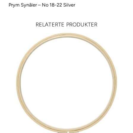
Prym Synåler – No 18-22 Silver
–
N
o
RELATERTE PRODUKTER
1
8
-
2
2
a
n
t
a
l
l