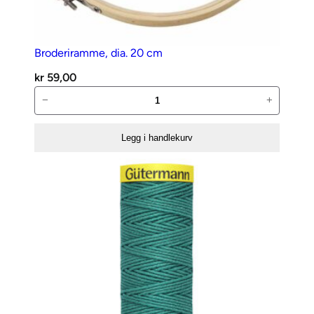
Broderiramme, dia. 20 cm
kr
59,00
Broderiramme,
−
+
dia.
20
Legg i handlekurv
cm
antall