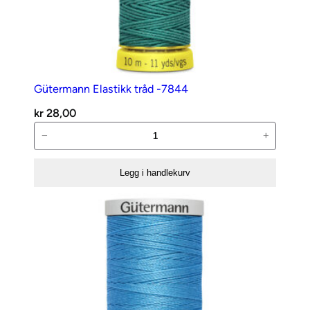
Gütermann Elastikk tråd -7844
kr
28,00
Gütermann
−
+
Elastikk
tråd
Legg i handlekurv
-7844
antall