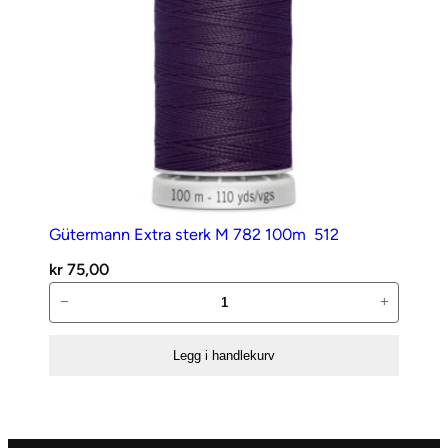
Gütermann Extra sterk M 782 100m  512
kr
75,00
Gütermann
−
+
Extra
sterk
Legg i handlekurv
M
782
100m