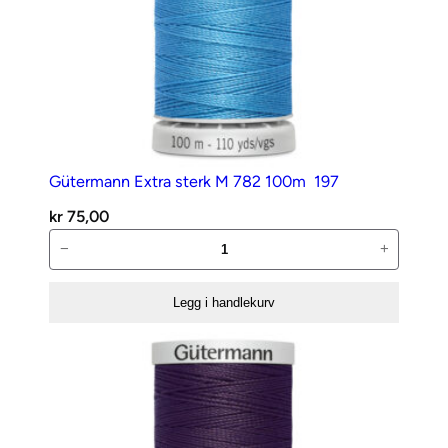
Gütermann Extra sterk M 782 100m  197
kr
75,00
Gütermann
−
+
Extra
sterk
Legg i handlekurv
M
782
100m
197
antall