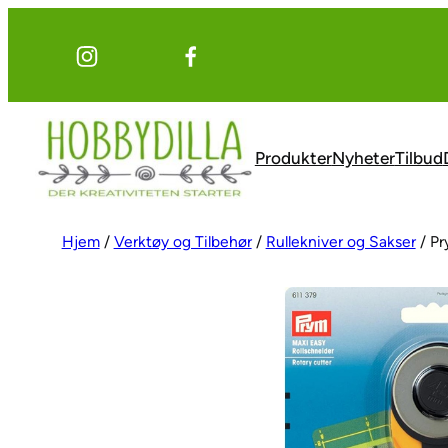
Hopp
til
innhold
Produkter
Nyheter
Tilbud
Hjem
/
Verktøy og Tilbehør
/
Rullekniver og Sakser
/ Pr