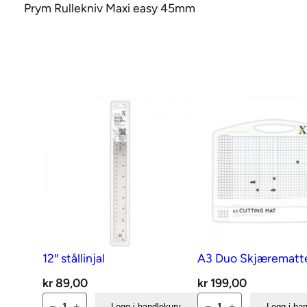
Prym Rullekniv Maxi easy 45mm
12″ stållinjal
A3 Duo Skjærematt
kr
89,00
kr
199,00
12″
A3
−
+
−
+
Legg i handlekurv
Legg i ha