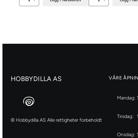
stållinjal
Duo
antall
Skjærematte
antall
HOBBYDILLA AS
VÅRE ÅPNI
Mandag:
Tirsdag:
© Hobbydilla AS Alle rettigheter forbeholdt
Onsdag: