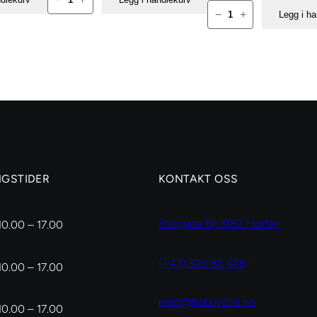
Cadence
antall
−
+
Legg i h
Cut
&
Use
tørrskum
antall
NGSTIDER
KONTAKT OSS
Storgata 19, 3182 Horten
10.00 – 17.00
(+47) 929 82 626
10.00 – 17.00
post@hobbydilla.no
10.00 – 17.00