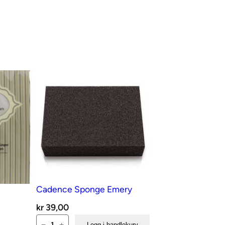
e
Cadence Sponge Emery
kr
39,00
Cadence
−
+
Legg i handlekurv