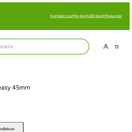
Kontakt oss
Min konto
Bli bedriftskunde
 easy 45mm
andlekurv