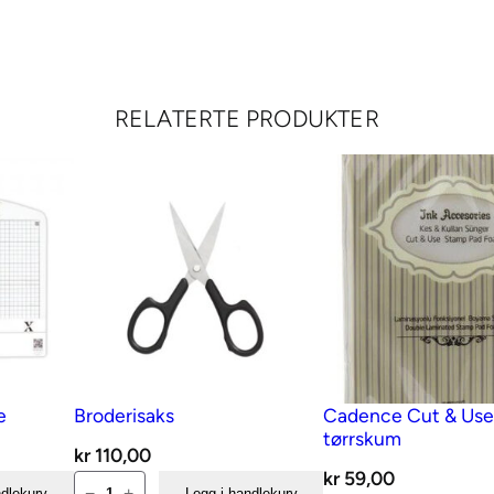
e
a
s
y
RELATERTE PRODUKTER
4
5
m
m
a
n
t
a
l
l
e
Broderisaks
Cadence Cut & Us
tørrskum
kr
110,00
kr
59,00
Broderisaks
−
+
ndlekurv
Legg i handlekurv