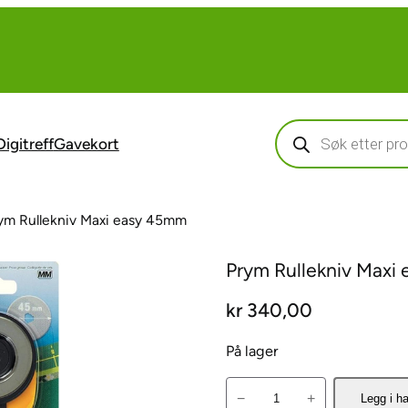
Products
search
Digitreff
Gavekort
ym Rullekniv Maxi easy 45mm
Prym Rullekniv Maxi
kr
340,00
På lager
P
−
+
Legg i h