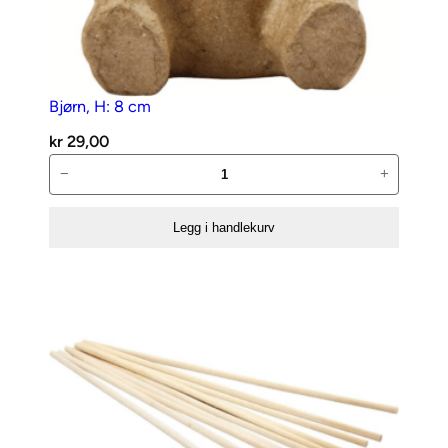
Bjørn, H: 8 cm
kr
29,00
Bjørn,
−
+
H:
8
Legg i handlekurv
cm
antall