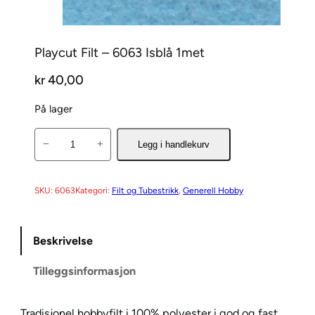
Playcut Filt – 6063 Isblå 1met
kr
40,00
På lager
P
−
+
Legg i handlekurv
l
a
y
SKU:
6063
Kategori:
Filt og Tubestrikk
, 
Generell Hobby
c
u
Beskrivelse
t
F
Tilleggsinformasjon
i
l
t
Tradisjonel hobbyfilt i 100% polyester i god og fast