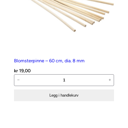
Blomsterpinne – 60 cm, dia. 8 mm
kr
19,00
Blomsterpinne
−
+
–
60
Legg i handlekurv
cm,
dia.
8
mm
antall