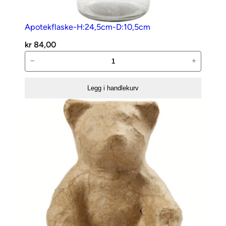
l
l
Apotekflaske-H:24,5cm-D:10,5cm
kr
84,00
Apotekflaske-
−
+
H:24,5cm-
D:10,5cm
Legg i handlekurv
antall