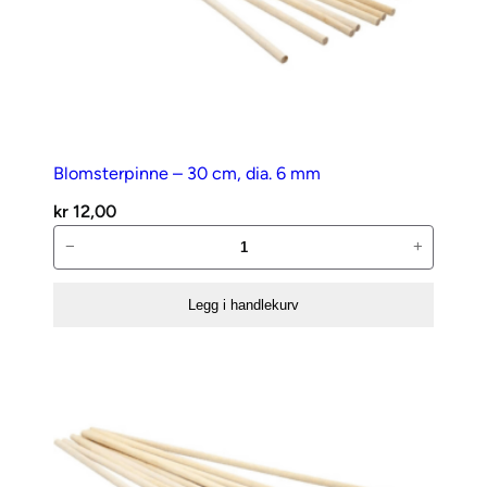
Blomsterpinne – 30 cm, dia. 6 mm
kr
12,00
Blomsterpinne
−
+
–
30
Legg i handlekurv
cm,
dia.
6
mm
antall