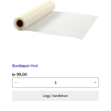
Bordløper Hvit
kr
99,00
Bordløper
−
+
Hvit
antall
Legg i handlekurv