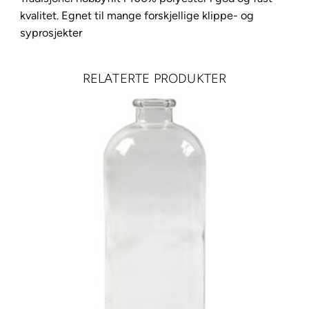
–
kvalitet. Egnet til mange forskjellige klippe- og
6
syprosjekter
0
6
RELATERTE PRODUKTER
3
I
s
b
l
å
1
m
e
t
a
n
t
a