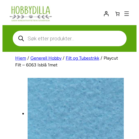
Hopp
til
innhold
Products
search
Hjem
/
Generell Hobby
/
Filt og Tubestrikk
/ Playcut
Filt – 6063 Isblå 1met