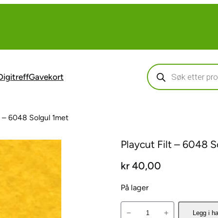
Products
search
Digitreff
Gavekort
lt – 6048 Solgul 1met
Playcut Filt – 6048 
kr
40,00
På lager
P
−
+
Legg i h