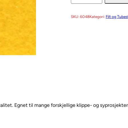
l
a
SKU:
6048
Kategori:
Filt og Tubes
y
c
u
t
F
i
l
t
–
6
0
alitet. Egnet til mange forskjellige klippe- og syprosjekter
4
8
S