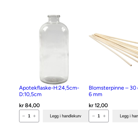
Apotekflaske-H:24,5cm-
Blomsterpinne – 30 
D:10,5cm
6 mm
kr
84,00
kr
12,00
Apotekflaske-
Blomsterpinne
−
+
−
+
Legg i handlekurv
Legg i ha
H:24,5cm-
–
D:10,5cm
30