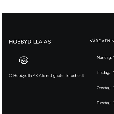
antall
cm,
dia.
6
mm
antall
HOBBYDILLA AS
VÅRE ÅPNI
Mandag:
Tirsdag:
© Hobbydilla AS Alle rettigheter forbeholdt
Onsdag:
Torsdag: