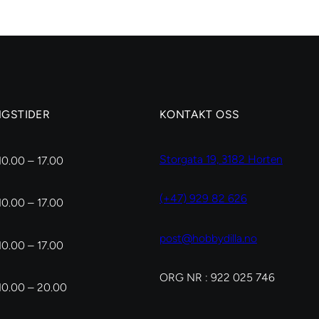
cm,
dia.
8
mm
antall
NGSTIDER
KONTAKT OSS
Storgata 19, 3182 Horten
10.00 – 17.00
(+47) 929 82 626
10.00 – 17.00
post@hobbydilla.no
10.00 – 17.00
ORG NR : 922 025 746
10.00 – 20.00