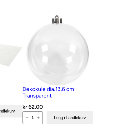
Dekokule dia.13,6 cm
Transparent
kr
62,00
andlekurv
Dekokule
−
+
Legg i handlekurv
dia.13,6
cm