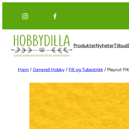
Hopp
til
innhold
Produkter
Nyheter
Tilbud
Hjem
/
Generell Hobby
/
Filt og Tubestrikk
/ Playcut Fi