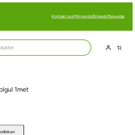
Kontakt oss
Min konto
Bli bedriftskunde
Solgul 1met
andlekurv