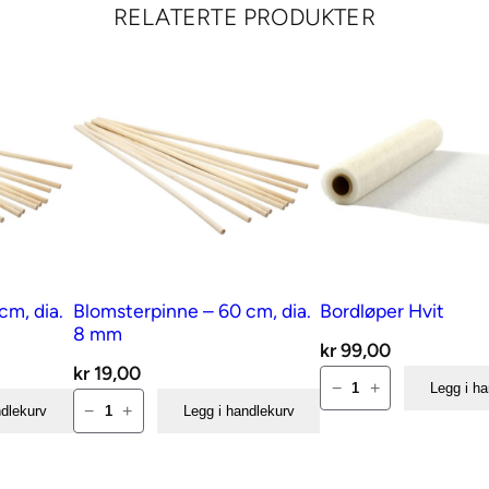
o
RELATERTE PRODUKTER
l
g
u
l
1
m
e
t
a
cm, dia.
Blomsterpinne – 60 cm, dia.
Bordløper Hvit
n
8 mm
t
kr
99,00
kr
19,00
a
Bordløper
−
+
Legg i h
Blomsterpinne
l
Hvit
−
+
ndlekurv
Legg i handlekurv
–
l
antall
60