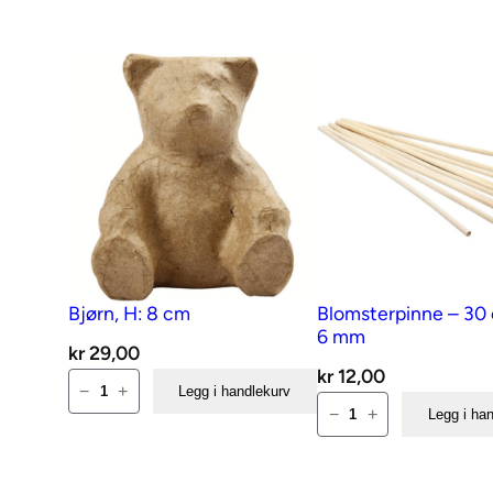
Bjørn, H: 8 cm
Blomsterpinne – 30 
6 mm
kr
29,00
kr
12,00
Bjørn,
−
+
Legg i handlekurv
Blomsterpinne
H:
−
+
Legg i ha
–
8
30
cm