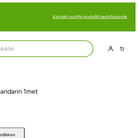
Kontakt oss
Min konto
Bli bedriftskunde
Mandarin 1met
andlekurv