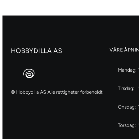
cm,
antall
dia.
6
mm
antall
HOBBYDILLA AS
VÅRE ÅPNI
Mandag:
Tirsdag:
© Hobbydilla AS Alle rettigheter forbeholdt
Onsdag:
Torsdag: