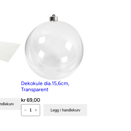
Dekokule dia.15,6cm,
Transparent
kr
69,00
andlekurv
Dekokule
−
+
Legg i handlekurv
dia.15,6cm,
Transparent