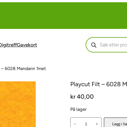
Products
search
Digitreff
Gavekort
lt – 6028 Mandarin 1met
Playcut Filt – 6028 
kr
40,00
På lager
P
−
+
Legg i h