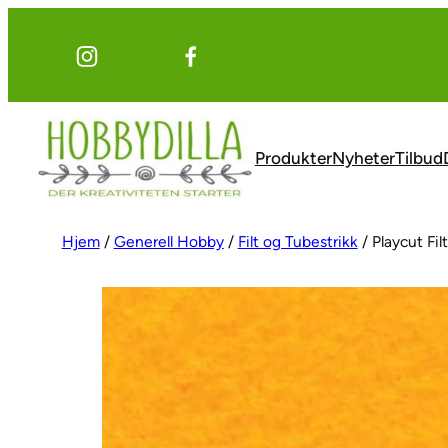
Hopp
til
innhold
Produkter
Nyheter
Tilbud
Hjem
/
Generell Hobby
/
Filt og Tubestrikk
/ Playcut Fi