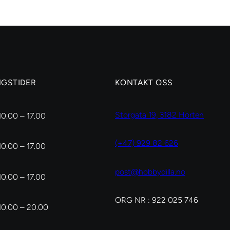
cm,
l
dia.
8
mm
antall
NGSTIDER
KONTAKT OSS
Storgata 19, 3182 Horten
10.00 – 17.00
(+47) 929 82 626
10.00 – 17.00
post@hobbydilla.no
10.00 – 17.00
ORG NR : 922 025 746
10.00 – 20.00