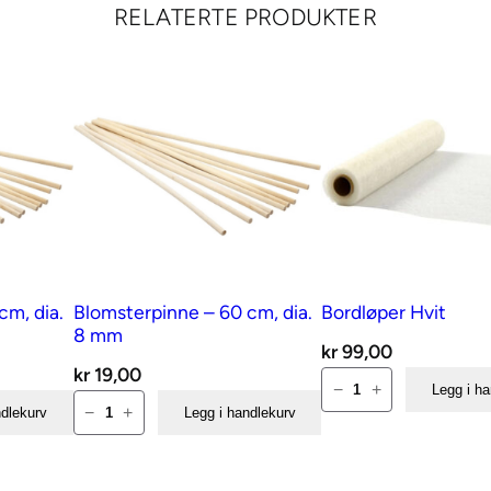
a
RELATERTE PRODUKTER
n
d
a
r
i
n
1
m
e
cm, dia.
Blomsterpinne – 60 cm, dia.
Bordløper Hvit
t
8 mm
a
kr
99,00
kr
19,00
n
Bordløper
−
+
Legg i h
Blomsterpinne
t
Hvit
−
+
ndlekurv
Legg i handlekurv
–
a
antall
60
l