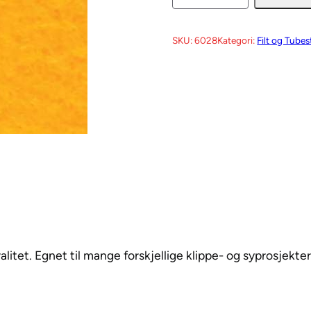
l
a
SKU:
6028
Kategori:
Filt og Tubes
y
c
u
t
F
i
l
t
–
6
0
alitet. Egnet til mange forskjellige klippe- og syprosjekter
2
8
M