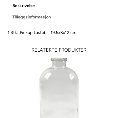
Beskrivelse
L
a
Tilleggsinformasjon
s
t
e
1 Stk., Pickup Lastebil, 19,5x8x12 cm
b
i
RELATERTE PRODUKTER
l
–
B
y
g
g
e
s
e
t
t