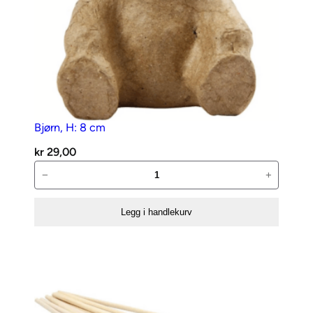
Bjørn, H: 8 cm
kr
29,00
Bjørn,
−
+
H:
8
Legg i handlekurv
cm
antall