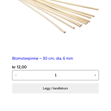
Blomsterpinne – 30 cm, dia. 6 mm
kr
12,00
Blomsterpinne
−
+
–
30
Legg i handlekurv
cm,
dia.
6
mm