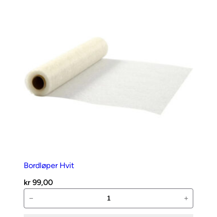
8
mm
antall
Bordløper Hvit
kr
99,00
Bordløper
−
+
Hvit