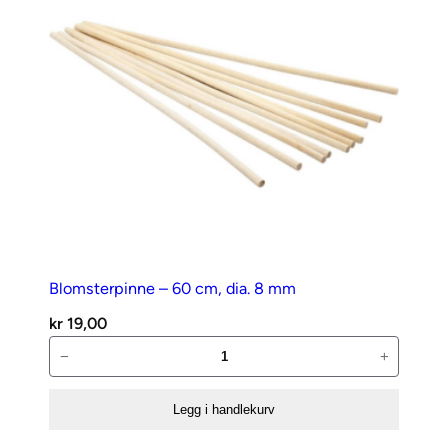
antall
Blomsterpinne – 60 cm, dia. 8 mm
kr
19,00
Blomsterpinne
−
+
–
60
Legg i handlekurv
cm,
dia.