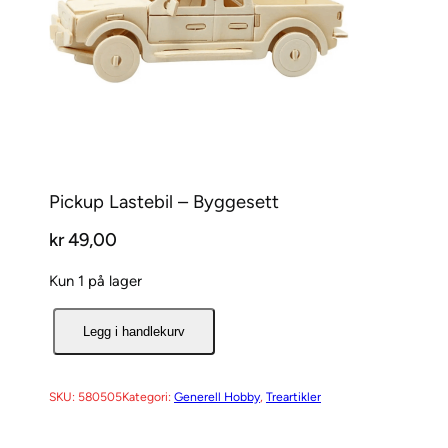
Pickup Lastebil – Byggesett
kr
49,00
Kun 1 på lager
P
Legg i handlekurv
i
c
k
SKU:
580505
Kategori:
Generell Hobby
, 
Treartikler
u
p