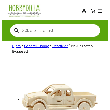
Hopp
til
innhold
Products
search
Hjem
/
Generell Hobby
/
Treartikler
/ Pickup Lastebil –
Byggesett