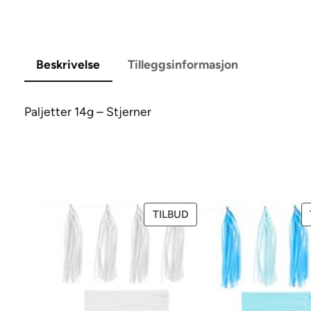
Beskrivelse
Tilleggsinformasjon
Paljetter 14g – Stjerner
PRODUKT
TILBUD
PÅ
SALG