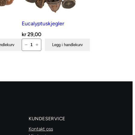
Eucalyptuskjegler
kr
29,00
Eucalyptuskjegler
−
+
andlekurv
Legg i handlekurv
antall
KUNDESERVICE
Kontakt oss