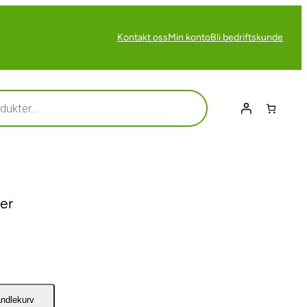
Kontakt oss
Min konto
Bli bedriftskunde
ner
andlekurv