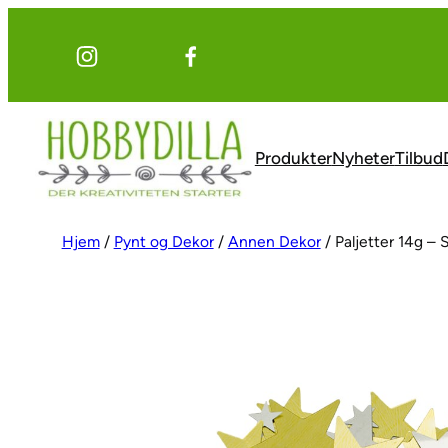
Hopp
til
innhold
Produkter
Nyheter
Tilbud
Hjem
/
Pynt og Dekor
/
Annen Dekor
/ Paljetter 14g – 