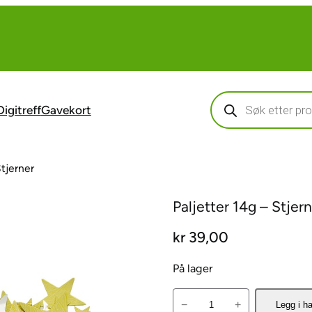
Products
search
Digitreff
Gavekort
Stjerner
Paljetter 14g – Stjer
kr
39,00
På lager
P
−
+
Legg i h