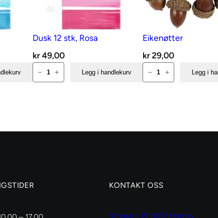
Dusk 12 stk, Rosa
Eikenøtter
g
værende
kr
49,00
kr
29,00
s
Dusk
Eikenøtter
−
+
−
+
ndlekurv
Legg i handlekurv
Legg i h
12
antall
35,00.
stk,
Rosa
antall
NGSTIDER
KONTAKT OSS
Storgata 19, 3182 Horten
10.00 – 17.00