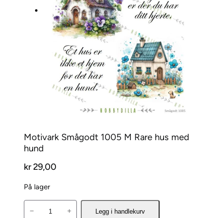
Motivark Smågodt 1005 M Rare hus med
hund
kr
29,00
På lager
M
−
+
Legg i handlekurv