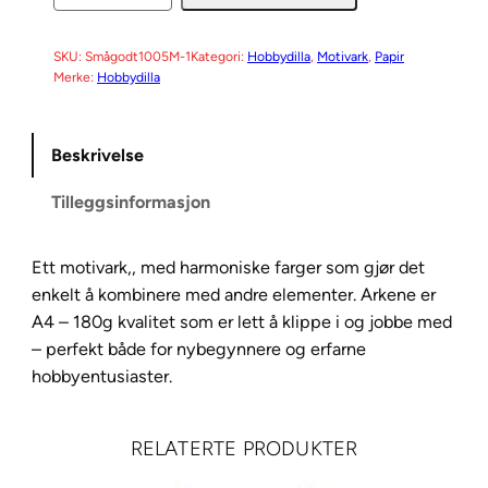
o
t
i
SKU:
Smågodt1005M-1
Kategori:
Hobbydilla
, 
Motivark
, 
Papir
Merke:
Hobbydilla
v
a
r
Beskrivelse
k
S
Tilleggsinformasjon
m
å
Ett motivark,, med harmoniske farger som gjør det
g
enkelt å kombinere med andre elementer. Arkene er
o
A4 – 180g kvalitet som er lett å klippe i og jobbe med
d
– perfekt både for nybegynnere og erfarne
t
hobbyentusiaster.
1
0
0
RELATERTE PRODUKTER
5