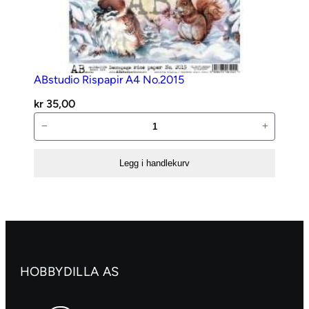
ABstudio Rispapir A4 No.2015
kr
35,00
ABstudio
−
+
Rispapir
A4
Legg i handlekurv
No.2015
antall
HOBBYDILLA AS