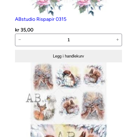
ABstudio Rispapir 0315
kr
35,00
ABstudio
−
+
Rispapir
0315
Legg i handlekurv
antall