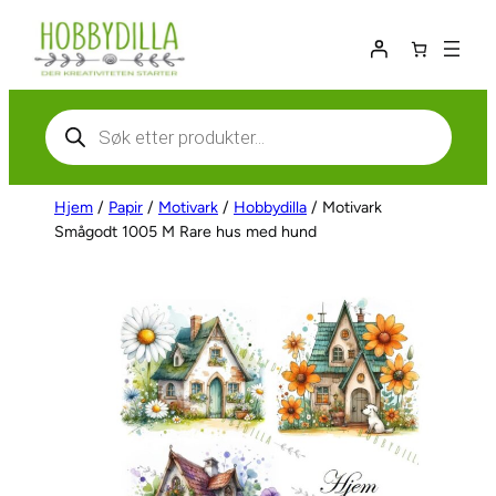
Hopp
til
innhold
Products
search
Hjem
/
Papir
/
Motivark
/
Hobbydilla
/ Motivark
Smågodt 1005 M Rare hus med hund