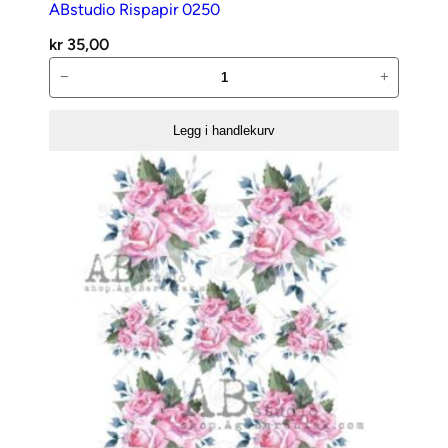
ABstudio Rispapir 0250
kr
35,00
ABstudio
−
+
Rispapir
0250
Legg i handlekurv
antall