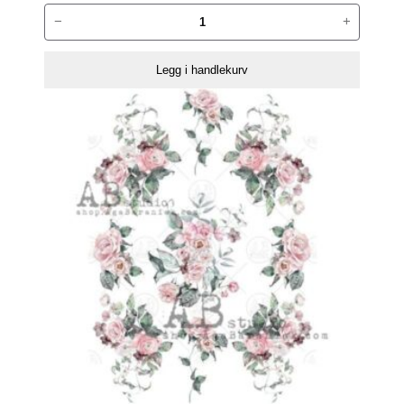
ABstudio
−
+
Colored
vellum
Legg i handlekurv
paper
00075
antall