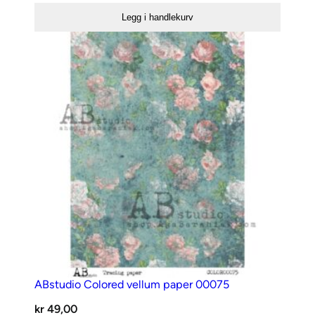
a
A4
Legg i handlekurv
l
1304
l
antall
ABstudio Colored vellum paper 00075
kr
49,00