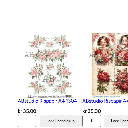
ABstudio Rispapir A4 1304
ABstudio Rispapir A
kr
35,00
kr
35,00
ABstudio
ABstudio
−
+
−
+
Legg i handlekurv
Legg i ha
Rispapir
Rispapir