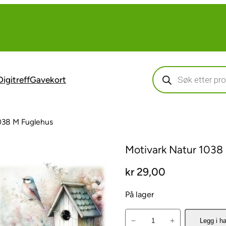
Products
search
Digitreff
Gavekort
038 M Fuglehus
Motivark Natur 1038
kr
29,00
På lager
M
−
+
Legg i h