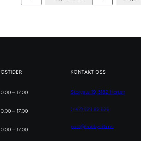
Colored
Colored
vellum
vellum
paper
paper
00075
00076
antall
antall
NGSTIDER
KONTAKT OSS
Storgata 19, 3182 Horten
10.00 – 17.00
(+47) 929 82 626
10.00 – 17.00
post@hobbydilla.no
10.00 – 17.00