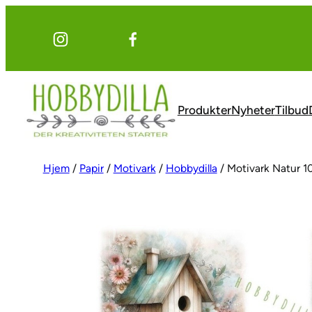
Hopp
til
innhold
Produkter
Nyheter
Tilbud
Hjem
/
Papir
/
Motivark
/
Hobbydilla
/ Motivark Natur 1