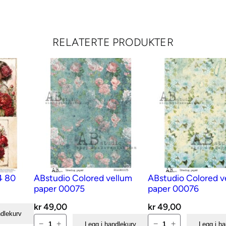
RELATERTE PRODUKTER
4 80
ABstudio Colored vellum
ABstudio Colored v
paper 00075
paper 00076
kr
49,00
kr
49,00
ndlekurv
ABstudio
ABstudio
−
+
−
+
Legg i handlekurv
Legg i h