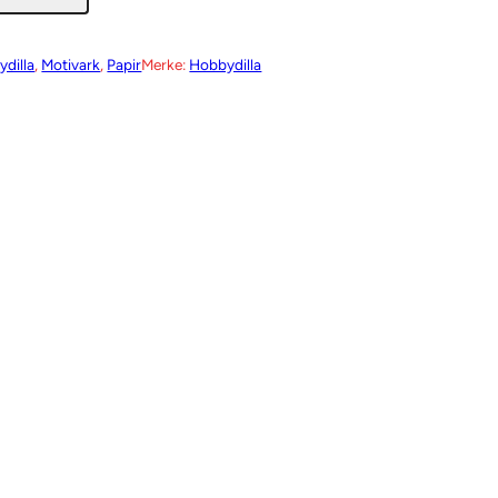
dilla
, 
Motivark
, 
Papir
Merke:
Hobbydilla