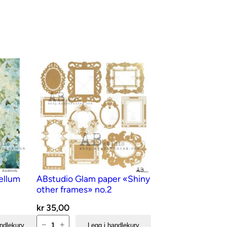
ellum
ABstudio Glam paper «Shiny
other frames» no.2
kr
35,00
ABstudio
−
+
andlekurv
Legg i handlekurv