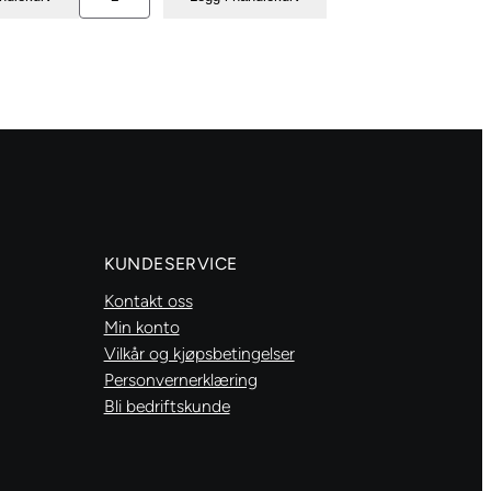
Glam
paper
«Shiny
other
frames»
no.2
antall
KUNDESERVICE
Kontakt oss
Min konto
Vilkår og kjøpsbetingelser
Personvernerklæring
Bli bedriftskunde