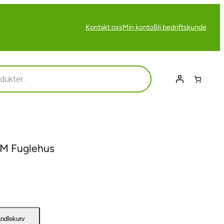
Kontakt oss
Min konto
Bli bedriftskunde
 M Fuglehus
andlekurv