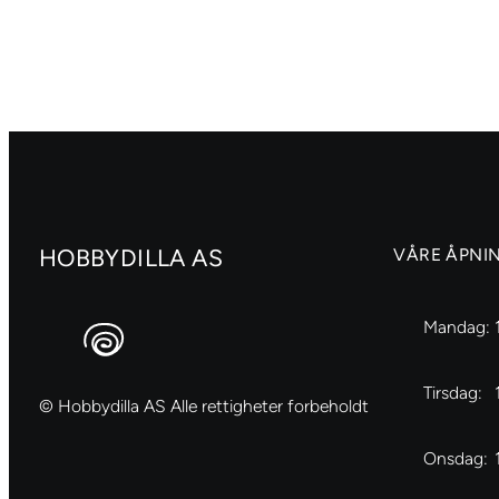
A4
A4
1304
80
antall
antall
HOBBYDILLA AS
VÅRE ÅPNI
Mandag:
Tirsdag:
© Hobbydilla AS Alle rettigheter forbeholdt
Onsdag: