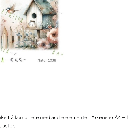
M
F
u
g
l
e
h
u
s
a
n
t
a
l
l
nkelt å kombinere med andre elementer. Arkene er A4 – 180
iaster.