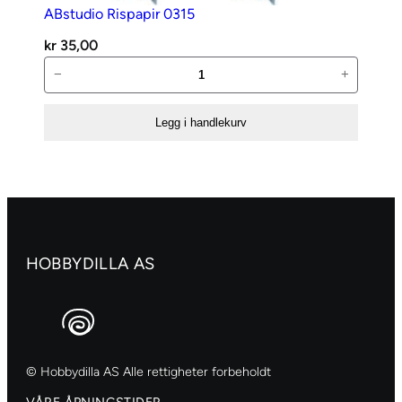
ABstudio Rispapir 0315
kr
35,00
ABstudio
−
+
Rispapir
0315
Legg i handlekurv
antall
HOBBYDILLA AS
© Hobbydilla AS Alle rettigheter forbeholdt