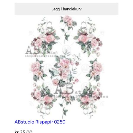
paper
Legg i handlekurv
«Shiny
other
frames»
no.2
antall
ABstudio Rispapir 0250
kr
35,00