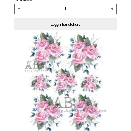
ABstudio
−
+
Rispapir
0250
Legg i handlekurv
antall