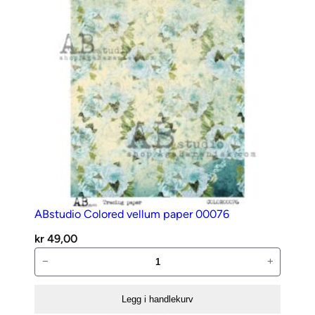
d
T
e
k
s
t
a
n
t
a
l
l
ABstudio Colored vellum paper 00076
kr
49,00
ABstudio
−
+
Colored
vellum
Legg i handlekurv
paper