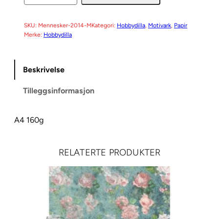
o
t
i
SKU:
Mennesker-2014-M
Kategori:
Hobbydilla
, 
Motivark
, 
Papir
Merke:
Hobbydilla
v
a
r
Beskrivelse
k
M
Tilleggsinformasjon
e
n
A4 160g
n
e
s
RELATERTE PRODUKTER
k
e
r
2
0