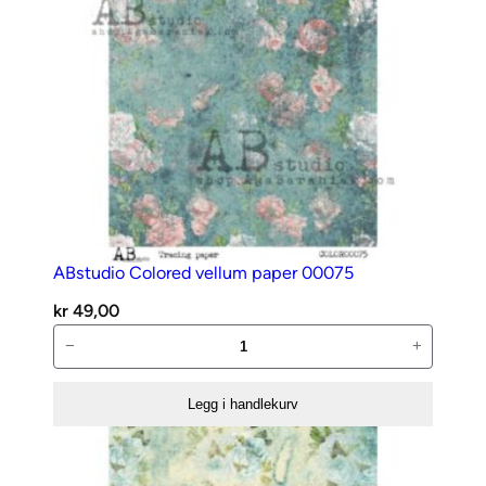
1
4
G
o
d
t
V
o
k
s
ABstudio Colored vellum paper 00075
e
n
kr
49,00
M
ABstudio
−
+
i
Colored
n
vellum
Legg i handlekurv
i
paper
m
00075
e
antall