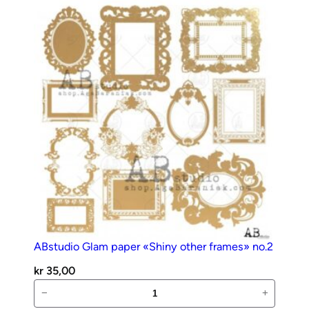
00076
antall
ABstudio Glam paper «Shiny other frames» no.2
kr
35,00
ABstudio
−
+
Glam