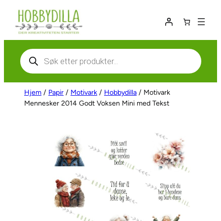
Hopp
til
innhold
Products
search
Hjem
/
Papir
/
Motivark
/
Hobbydilla
/ Motivark
Mennesker 2014 Godt Voksen Mini med Tekst