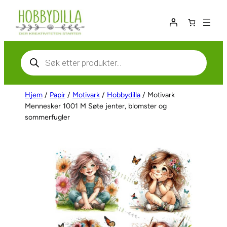
Hopp
til
innhold
Products
search
Hjem
/
Papir
/
Motivark
/
Hobbydilla
/ Motivark
Mennesker 1001 M Søte jenter, blomster og
sommerfugler