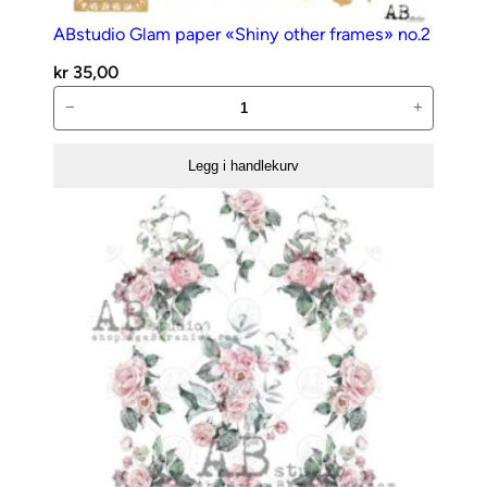
ABstudio Glam paper «Shiny other frames» no.2
kr
35,00
ABstudio
−
+
Glam
paper
Legg i handlekurv
«Shiny
other
frames»
no.2
antall