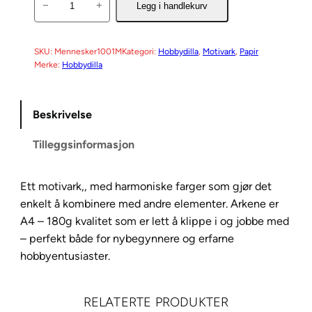
−
+
Legg i handlekurv
o
t
i
SKU:
Mennesker1001M
Kategori:
Hobbydilla
, 
Motivark
, 
Papir
Merke:
Hobbydilla
v
a
r
Beskrivelse
k
M
Tilleggsinformasjon
e
n
Ett motivark,, med harmoniske farger som gjør det
n
enkelt å kombinere med andre elementer. Arkene er
e
A4 – 180g kvalitet som er lett å klippe i og jobbe med
s
– perfekt både for nybegynnere og erfarne
k
hobbyentusiaster.
e
r
1
RELATERTE PRODUKTER
0