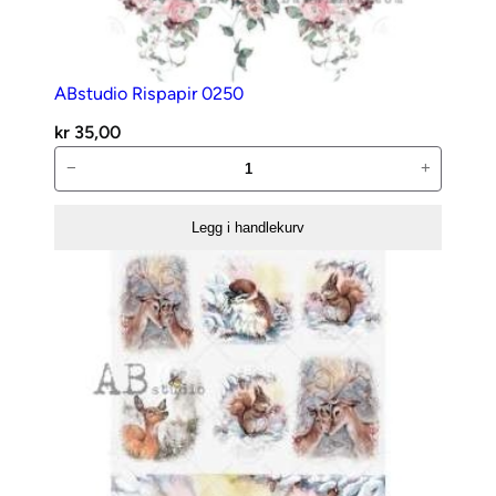
ABstudio Rispapir 0250
kr
35,00
ABstudio
−
+
Rispapir
0250
Legg i handlekurv
antall