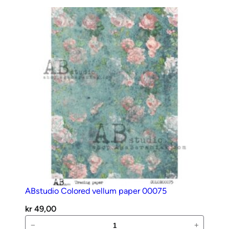
0
1
M
S
ø
t
e
j
e
n
t
e
r
,
ABstudio Colored vellum paper 00075
b
l
kr
49,00
o
ABstudio
−
+