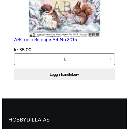
ABstudio Rispapir A4 No.2015
kr
35,00
ABstudio
−
+
Rispapir
A4
Legg i handlekurv
No.2015
antall
HOBBYDILLA AS