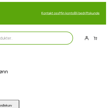
Kontakt oss
Min konto
Bli bedriftskunde
ønn
andlekurv