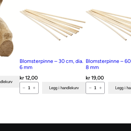
n
a
n
t
a
l
l
Blomsterpinne – 30 cm, dia.
Blomsterpinne – 60 
6 mm
8 mm
kr
12,00
kr
19,00
ndlekurv
Blomsterpinne
Blomsterpinne
−
+
−
+
Legg i handlekurv
Legg i h
–
–
30
60
cm,
cm,
dia.
dia.
6
8