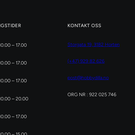
mm
mm
antall
antall
NGSTIDER
KONTAKT OSS
Storgata 19, 3182 Horten
10.00 – 17.00
(+47) 929 82 626
10.00 – 17.00
post@hobbydilla.no
10.00 – 17.00
ORG NR : 922 025 746
10.00 – 20.00
10.00 – 17.00
10.00 – 15.00