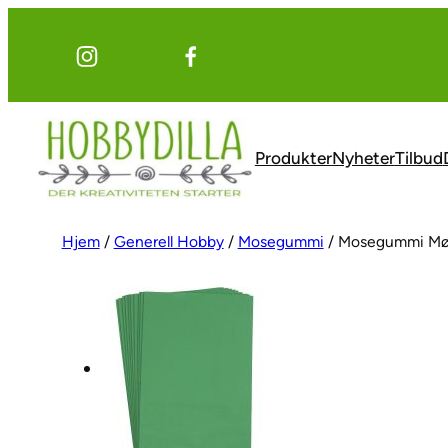
Hopp
til
innhold
Produkter
Nyheter
Tilbud
Hjem
/
Generell Hobby
/
Mosegummi
/ Mosegummi Mø