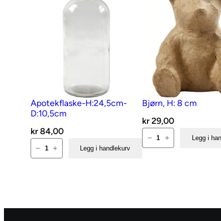
Apotekflaske-H:24,5cm-
Bjørn, H: 8 cm
D:10,5cm
kr
29,00
kr
84,00
Bjørn,
−
+
Legg i ha
Apotekflaske-
H:
−
+
Legg i handlekurv
H:24,5cm-
8
D:10,5cm
cm
antall
antall