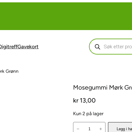
Products
search
Digitreff
Gavekort
rk Grønn
Mosegummi Mørk Gr
kr
13,00
Kun 2 på lager
M
−
+
Legg i h