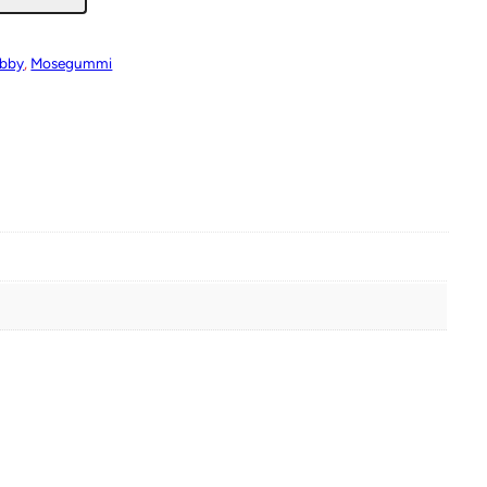
obby
, 
Mosegummi