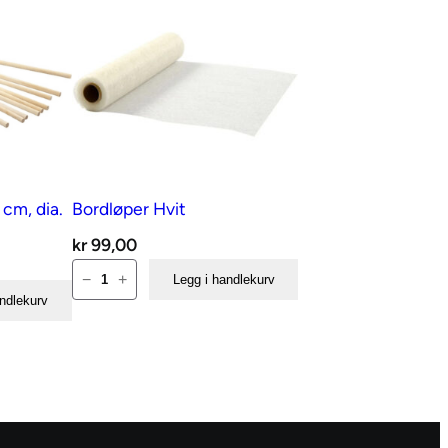
cm, dia.
Bordløper Hvit
kr
99,00
Bordløper
−
+
Legg i handlekurv
Hvit
andlekurv
antall