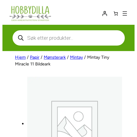
Hopp
til
innhold
Products
search
Hjem
/
Papir
/
Mønsterark
/
Mintay
/ Mintay Tiny
Miracle 11 Bildeark