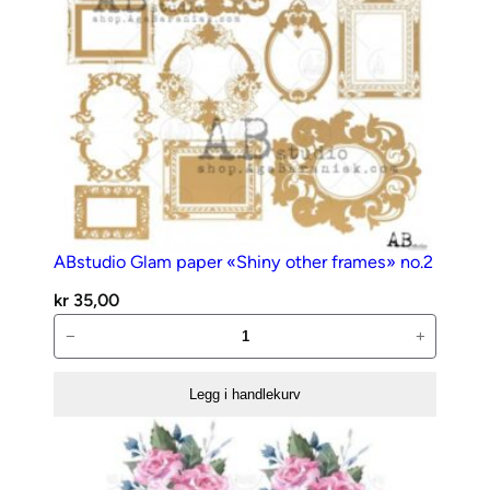
ABstudio Glam paper «Shiny other frames» no.2
kr
35,00
ABstudio
−
+
Glam
paper
Legg i handlekurv
«Shiny
other
frames»