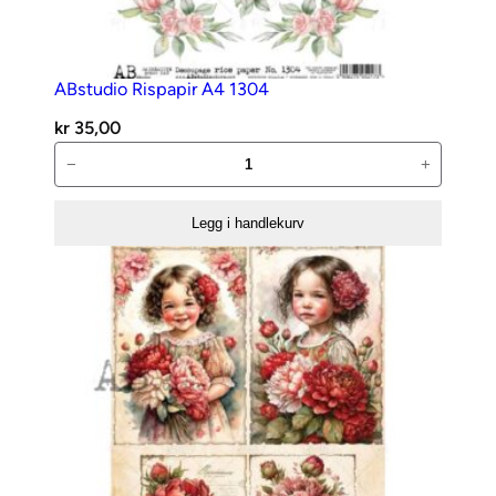
,
0
0
ABstudio Rispapir A4 1304
.
kr
35,00
ABstudio
−
+
Rispapir
A4
Legg i handlekurv
1304
antall