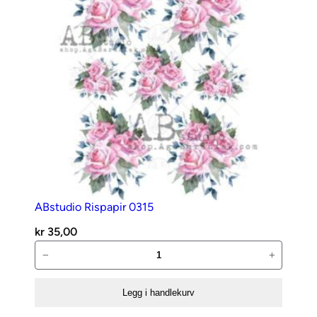
no.2
antall
ABstudio Rispapir 0315
kr
35,00
ABstudio
−
+
Rispapir
0315
Legg i handlekurv
antall