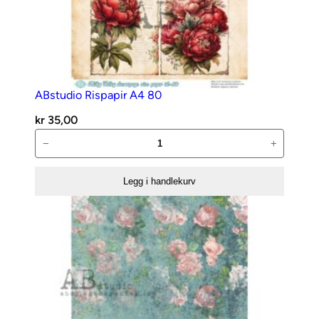
ABstudio Rispapir A4 80
kr
35,00
ABstudio
−
+
Rispapir
A4
Legg i handlekurv
80
antall