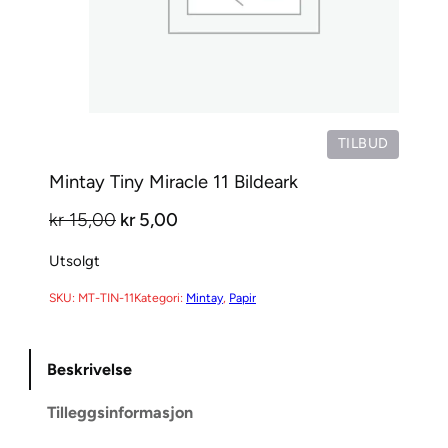
P
TILBUD
R
Mintay Tiny Miracle 11 Bildeark
O
D
O
N
kr
15,00
kr
5,00
U
p
å
K
Utsolgt
T
p
v
P
SKU:
MT-TIN-11
Kategori:
Mintay
, 
Papir
r
æ
Å
i
r
S
n
e
A
Beskrivelse
L
n
n
G
Tilleggsinformasjon
e
d