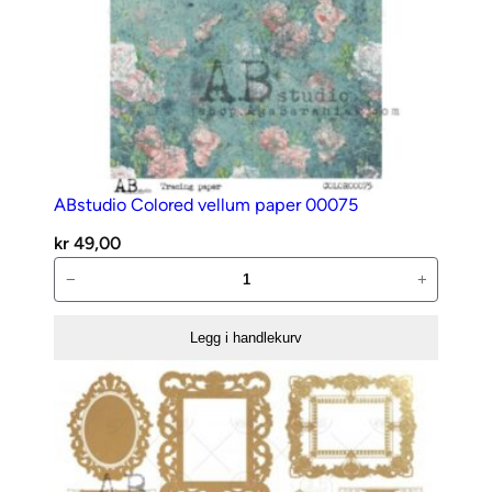
ABstudio Colored vellum paper 00075
kr
49,00
ABstudio
−
+
Colored
vellum
Legg i handlekurv
paper
00075
antall