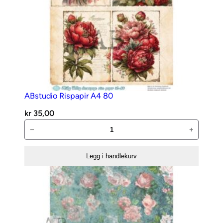
ABstudio Rispapir A4 80
kr
35,00
ABstudio
−
+
Rispapir
A4
Legg i handlekurv
80
antall