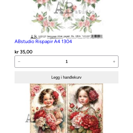
p
e
a
r
k
ABstudio Rispapir A4 1304
a
n
kr
35,00
t
ABstudio
−
+
a
Rispapir
l
A4
Legg i handlekurv
l
1304
antall