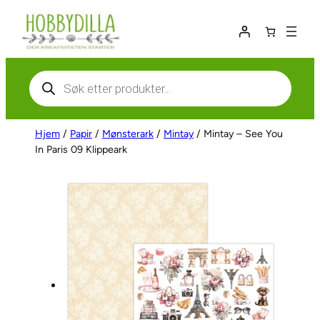
Hopp
til
innhold
Products
search
Hjem
/
Papir
/
Mønsterark
/
Mintay
/ Mintay – See You
In Paris 09 Klippeark