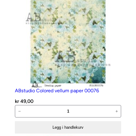
ABstudio Colored vellum paper 00076
kr
49,00
ABstudio
−
+
Colored
vellum
Legg i handlekurv
paper