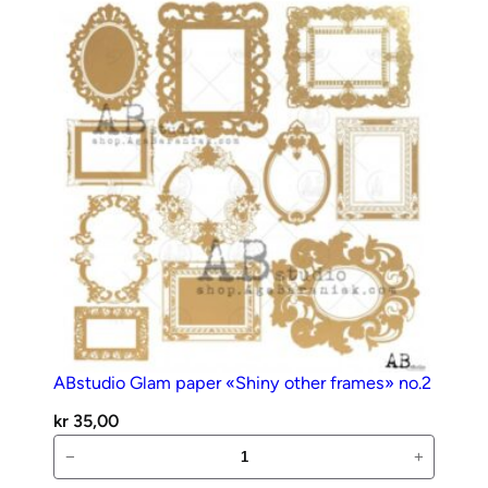
00076
antall
ABstudio Glam paper «Shiny other frames» no.2
kr
35,00
ABstudio
−
+
Glam