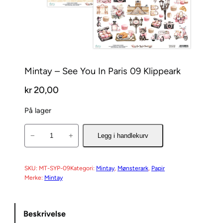
Mintay – See You In Paris 09 Klippeark
kr
20,00
På lager
M
−
+
Legg i handlekurv
i
n
t
SKU:
MT-SYP-09
Kategori:
Mintay
, 
Mønsterark
, 
Papir
Merke:
Mintay
a
y
–
Beskrivelse
S