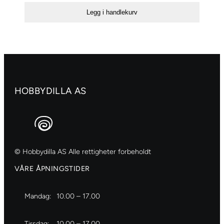
paper
Legg i handlekurv
«Shiny
other
frames»
no.2
antall
HOBBYDILLA AS
© Hobbydilla AS Alle rettigheter forbeholdt
VÅRE ÅPNINGSTIDER
Mandag:
10.00 – 17.00
Tirsdag:
10.00 – 17.00