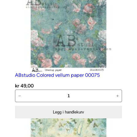
ABstudio Colored vellum paper 00075
kr
49,00
ABstudio
−
+
Colored
vellum
Legg i handlekurv
paper
00075
antall