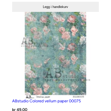
A4
Legg i handlekurv
80
antall
ABstudio Colored vellum paper 00075
kr
49,00