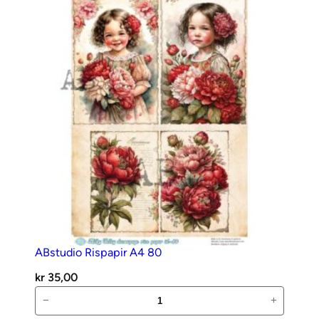
antall
ABstudio Rispapir A4 80
kr
35,00
ABstudio
−
+
Rispapir