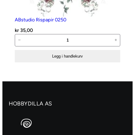
ABstudio Rispapir 0250
kr
35,00
ABstudio
−
+
Rispapir
0250
Legg i handlekurv
antall
HOBBYDILLA AS