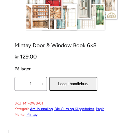
Mintay Door & Window Book 6×8
kr
129,00
På lager
M
−
+
Legg i handlekurv
i
n
t
SKU:
MT-DWB-01
Kategori:
Art Journaling, Die Cuts og Klippeboker
, 
Papir
a
Merke:
Mintay
y
D
o