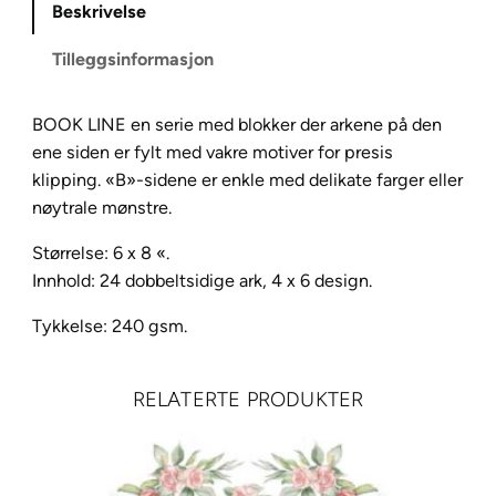
Beskrivelse
o
r
Tilleggsinformasjon
&
W
BOOK LINE en serie med blokker der arkene på den
i
ene siden er fylt med vakre motiver for presis
n
klipping. «B»-sidene er enkle med delikate farger eller
d
nøytrale mønstre.
o
w
Størrelse: 6 x 8 «.
B
Innhold: 24 dobbeltsidige ark, 4 x 6 design.
o
Tykkelse: 240 gsm.
o
k
6
RELATERTE PRODUKTER
×
8
a