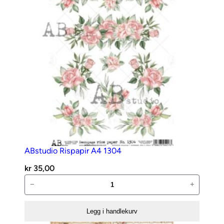
n
t
a
l
l
ABstudio Rispapir A4 1304
kr
35,00
ABstudio
−
+
Rispapir
A4
Legg i handlekurv
1304