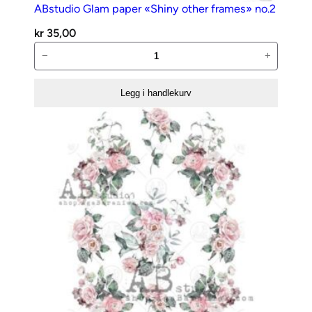
ABstudio Glam paper «Shiny other frames» no.2
kr
35,00
ABstudio
−
+
Glam
paper
Legg i handlekurv
«Shiny
other
frames»
no.2
antall