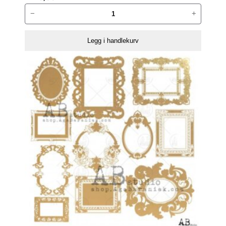
ABstudio
−
+
Colored
vellum
Legg i handlekurv
paper
00075
antall