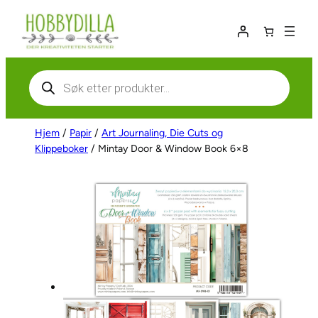
Hopp
til
innhold
Products
search
Hjem
/
Papir
/
Art Journaling, Die Cuts og
Klippeboker
/ Mintay Door & Window Book 6×8