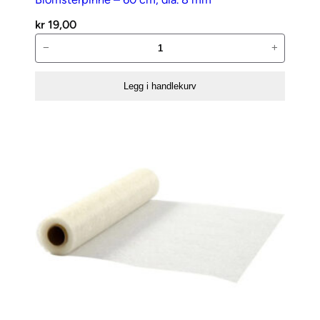
kr
19,00
Blomsterpinne
−
+
–
60
Legg i handlekurv
cm,
dia.
8
mm
antall