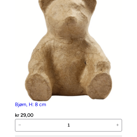
Bjørn, H: 8 cm
kr
29,00
Bjørn,
−
+
H: