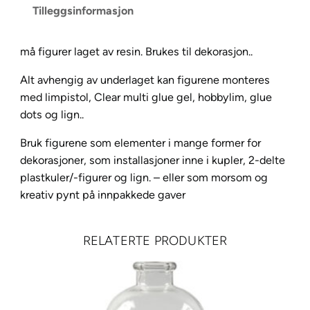
Tilleggsinformasjon
r
e
r
må figurer laget av resin. Brukes til dekorasjon..
-
Alt avhengig av underlaget kan figurene monteres
B
med limpistol, Clear multi glue gel, hobbylim, glue
i
dots og lign..
l
2
Bruk figurene som elementer i mange former for
0
dekorasjoner, som installasjoner inne i kupler, 2-delte
m
plastkuler/-figurer og lign. – eller som morsom og
m
kreativ pynt på innpakkede gaver
,
L
RELATERTE PRODUKTER
:
4
0
m