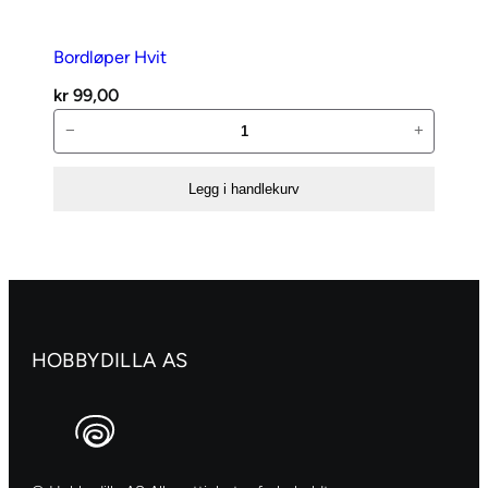
Bordløper Hvit
kr
99,00
Bordløper
−
+
Hvit
antall
Legg i handlekurv
HOBBYDILLA AS