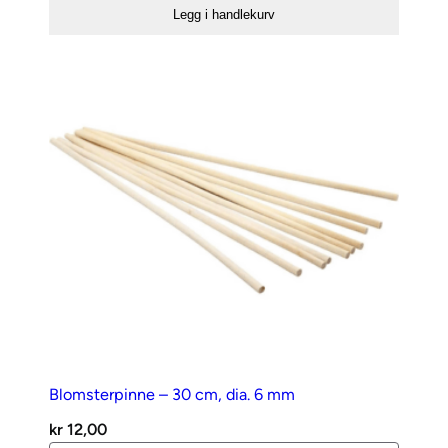
8
Legg i handlekurv
cm
antall
Blomsterpinne – 30 cm, dia. 6 mm
kr
12,00