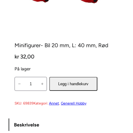
Minifigurer- Bil 20 mm, L: 40 mm, Rød
kr
32,00
På lager
M
−
+
Legg i handlekurv
i
n
i
SKU:
69839
Kategori:
Annet
, 
Generell Hobby
f
i
Beskrivelse
g
u