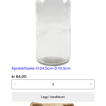
m
,
R
ø
d
a
n
t
a
l
l
Apotekflaske-H:24,5cm-D:10,5cm
kr
84,00
Apotekflaske-
−
+
H:24,5cm-
D:10,5cm
Legg i handlekurv
antall