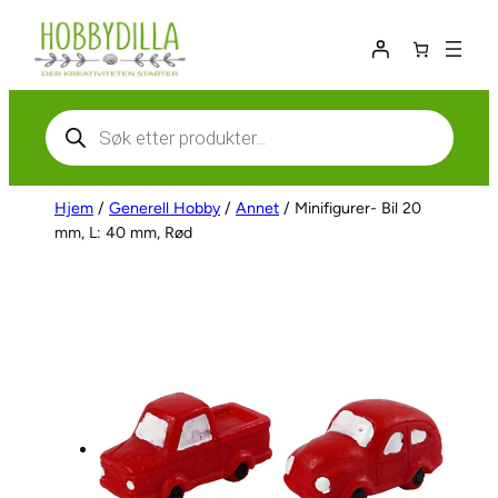
Hopp
til
innhold
Products
search
Hjem
/
Generell Hobby
/
Annet
/ Minifigurer- Bil 20
mm, L: 40 mm, Rød