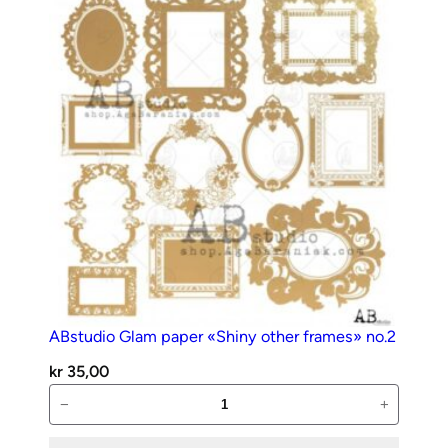
antall
ABstudio Glam paper «Shiny other frames» no.2
kr
35,00
ABstudio
−
+
Glam
paper