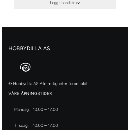
Legg i handlekurv
«Shiny
other
frames»
no.2
antall
HOBBYDILLA AS
© Hobbydilla AS Alle rettigheter forbeholdt
VÅRE ÅPNINGSTIDER
Mandag:
10.00 – 17.00
Tirsdag:
10.00 – 17.00