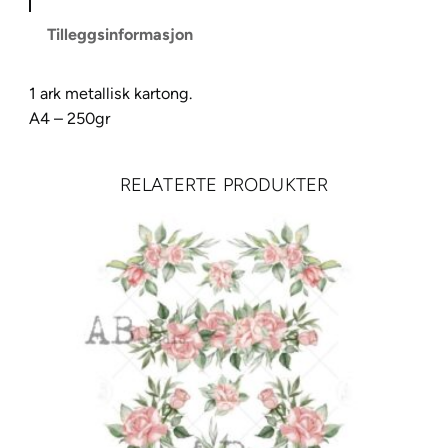
k
Tilleggsinformasjon
a
r
1 ark metallisk kartong.
t
A4 – 250gr
o
n
g
RELATERTE PRODUKTER
–
L
i
l
l
a
a
n
t
a