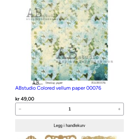
ABstudio Colored vellum paper 00076
kr
49,00
ABstudio
−
+
Colored
vellum
Legg i handlekurv
paper
00076