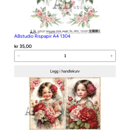
l
l
ABstudio Rispapir A4 1304
kr
35,00
ABstudio
−
+
Rispapir
A4
Legg i handlekurv
1304
antall