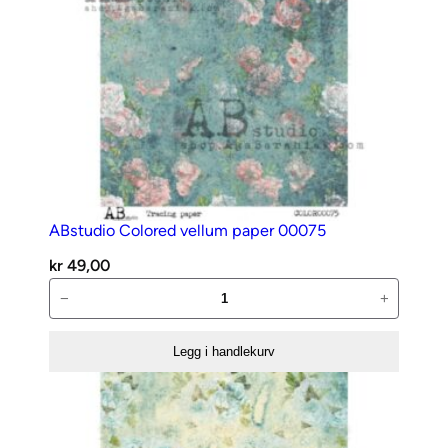
ABstudio Colored vellum paper 00075
kr
49,00
ABstudio
−
+
Colored
vellum
Legg i handlekurv
paper
00075
antall