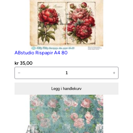
ABstudio Rispapir A4 80
kr
35,00
ABstudio
−
+
Rispapir
A4
Legg i handlekurv
80
antall