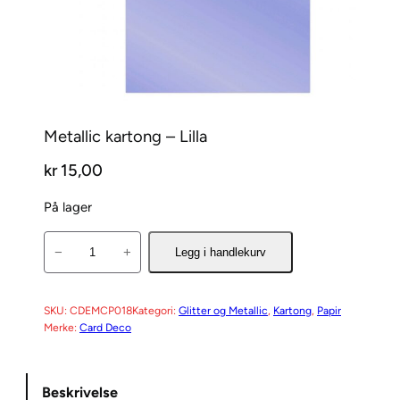
Metallic kartong – Lilla
kr
15,00
På lager
M
−
+
Legg i handlekurv
e
t
a
SKU:
CDEMCP018
Kategori:
Glitter og Metallic
, 
Kartong
, 
Papir
Merke:
Card Deco
l
l
i
Beskrivelse
c