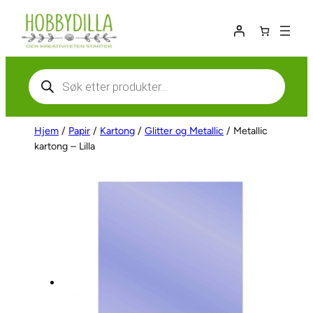
Hopp
til
innhold
Products
search
Hjem
/
Papir
/
Kartong
/
Glitter og Metallic
/ Metallic
kartong – Lilla