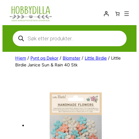
Hopp
til
innhold
Products
search
Hjem
/
Pynt og Dekor
/
Blomster
/
Little Birdie
/ Little
Birdie Janice Sun & Rain 40 Stk