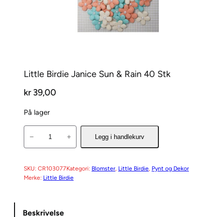
Little Birdie Janice Sun & Rain 40 Stk
kr
39,00
På lager
L
−
+
Legg i handlekurv
i
t
t
SKU:
CR103077
Kategori:
Blomster
, 
Little Birdie
, 
Pynt og Dekor
Merke:
Little Birdie
l
e
B
Beskrivelse
i