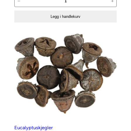
−
+
antall
Legg i handlekurv
Eucalyptuskjegler