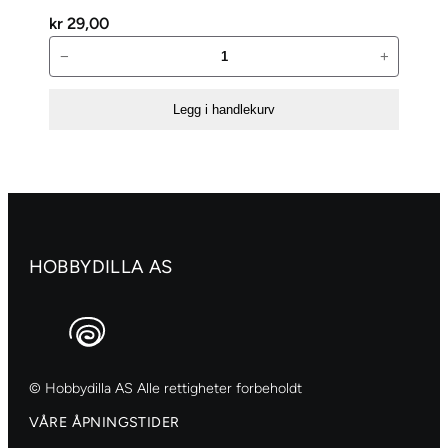
kr
29,00
Eucalyptuskjegler
−
+
antall
Legg i handlekurv
HOBBYDILLA AS
© Hobbydilla AS Alle rettigheter forbeholdt
VÅRE ÅPNINGSTIDER