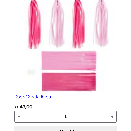
antall
Dusk 12 stk, Rosa
kr
49,00
Dusk
−
+
12
stk,