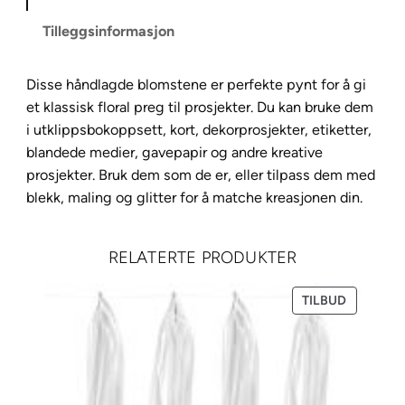
r
Tilleggsinformasjon
d
i
Disse håndlagde blomstene er perfekte pynt for å gi
e
et klassisk floral preg til prosjekter. Du kan bruke dem
J
i utklippsbokoppsett, kort, dekorprosjekter, etiketter,
a
blandede medier, gavepapir og andre kreative
n
prosjekter. Bruk dem som de er, eller tilpass dem med
i
blekk, maling og glitter for å matche kreasjonen din.
c
e
S
RELATERTE PRODUKTER
u
n
PRODUKT
TILBUD
&
PÅ
R
SALG
a
i