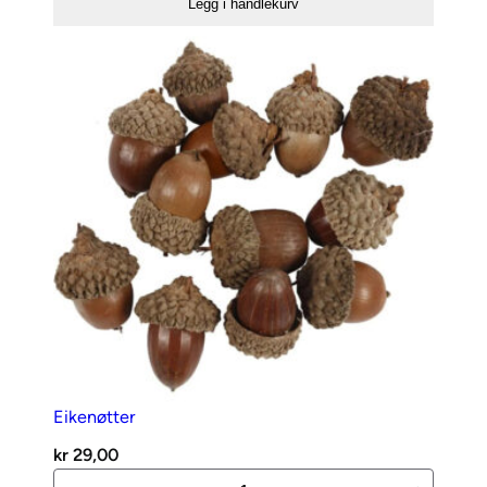
Legg i handlekurv
Rosa
antall
Eikenøtter
kr
29,00
Eikenøtter