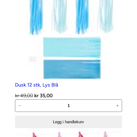
Dusk 12 stk, Lys Blå
Opprinnelig
Nåværende
kr
49,00
kr
35,00
Dusk
pris
pris
−
+
12
var:
er:
stk,
kr 49,00.
kr 35,00.
Legg i handlekurv
Lys
Blå