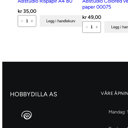
ABstudio Rispapir A4 80
ABstudio Colored v
paper 00075
kr
35,00
kr
49,00
ABstudio
−
+
Legg i handlekurv
ABstudio
Rispapir
−
+
Legg i ha
Colored
A4
vellum
80
paper
antall
00075
antall
HOBBYDILLA AS
VÅRE ÅPNI
Mandag: