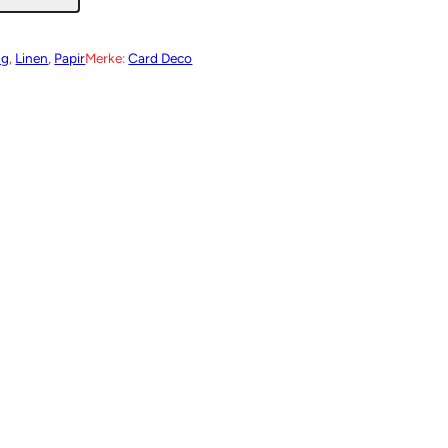
ng
, 
Linen
, 
Papir
Merke:
Card Deco