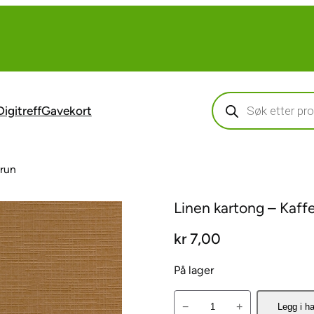
Products
search
Digitreff
Gavekort
brun
Linen kartong – Kaff
kr
7,00
På lager
L
−
+
Legg i h