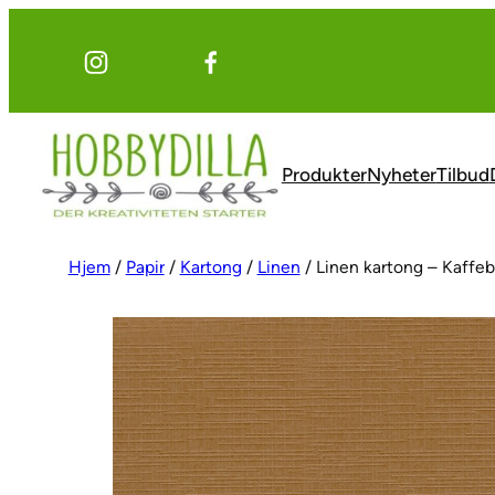
Hopp
til
innhold
Produkter
Nyheter
Tilbud
Hjem
/
Papir
/
Kartong
/
Linen
/ Linen kartong – Kaffe