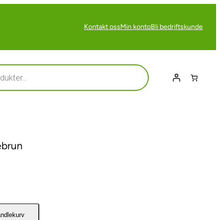
Kontakt oss
Min konto
Bli bedriftskunde
ebrun
andlekurv