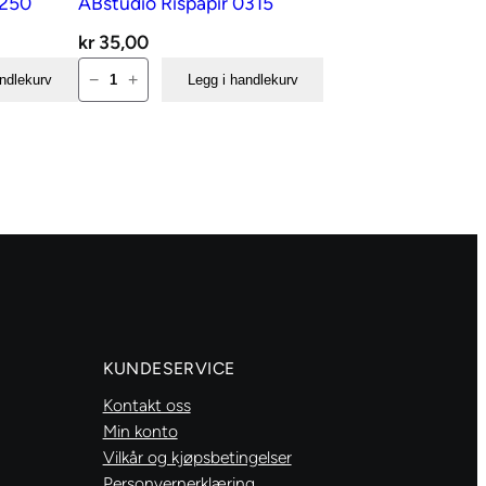
0250
ABstudio Rispapir 0315
kr
35,00
ABstudio
−
+
andlekurv
Legg i handlekurv
Rispapir
0315
antall
KUNDESERVICE
Kontakt oss
Min konto
Vilkår og kjøpsbetingelser
Personvernerklæring